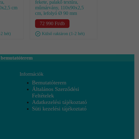
ra,
fekete, palakő textúra,
0x2,5 cm
műmárvány, 110x90x2,5
cm, lefolyó Ø 90 mm
72 990
Ft
/db
-2 hét)
Külső raktáron (1-2 hét)
 bemutatóterem
Információk
Bemutatóterem
Általános Szerződési
Feltételek
Adatkezelési tájékoztató
Süti kezelési tájékoztató