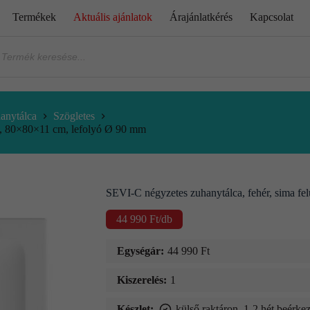
Termékek
Aktuális ajánlatok
Árajánlatkérés
Kapcsolat
anytálca
Szögletes
il, 80×80×11 cm, lefolyó Ø 90 mm
SEVI-C négyzetes zuhanytálca, fehér, sima fe
44 990
Ft
/db
Egységár:
44 990
Ft
Kiszerelés:
1
Készlet:
külső raktáron, 1-2 hét beérkez