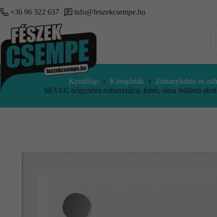
+36 96 322 637
info@feszekcsempe.hu
Kezdőlap
Kategóriák
Zuhanykabin és zuh
SEVI-C négyzetes zuhanytálca, fehér, sima felületú akr