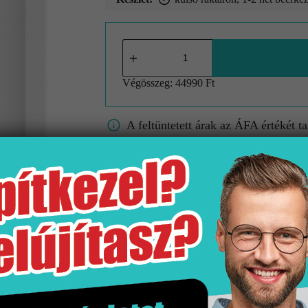
Végösszeg:
44990 Ft
A feltüntetett árak az ÁFA értékét t
A képek tájékoztató jellegűek és kie
A színek/minták a valóságban eltérh
Gyártó
Kiszerelés
Niwell
1 db