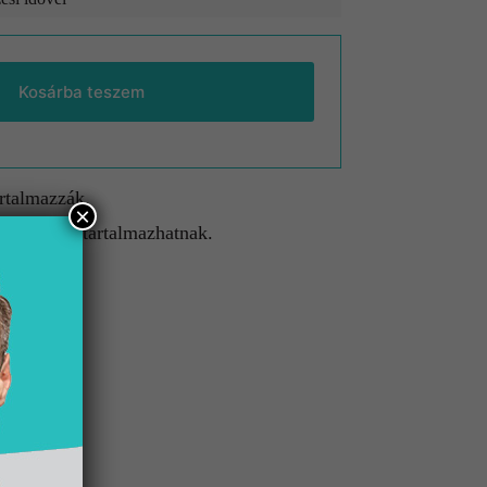
Kosárba teszem
artalmazzák.
×
gészítőket tartalmazhatnak.
etnek.