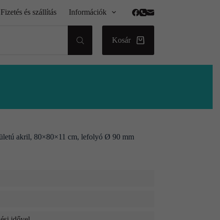
Fizetés és szállítás
Információk
Kosár
lületú akril, 80×80×11 cm, lefolyó Ø 90 mm
ési idővel