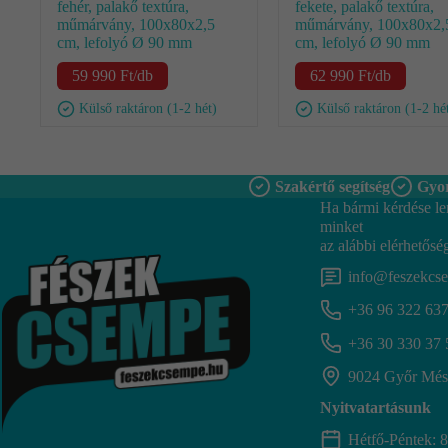
fehér, palakő textúra,
fekete, palakő textúra,
műmárvány, 100x80x2,5
műmárvány, 100x80x2,
cm, lefolyó Ø 90 mm
cm, lefolyó Ø 90 mm
59 990
Ft
/db
62 990
Ft
/db
Külső raktáron (1-2 hét)
Külső raktáron (1-2 hé
Szakértő segítség
Gyor
Ha bármi kérdése le
minket
az alábbi elérhetősé
info@feszekcs
+36 96 322 63
+36 30 330 37 
9024 Győr Mész
Nyitvatartásunk
Hétfő-Péntek: 