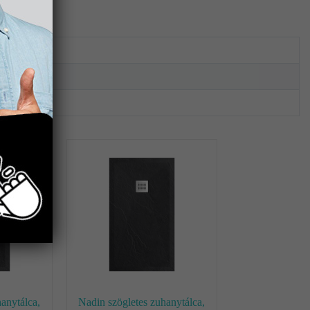
db
Niwell
1 db
anytálca,
Nadin szögletes zuhanytálca,