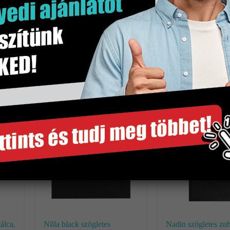
álca,
Nilla black szögletes
Nadin szögletes zuh