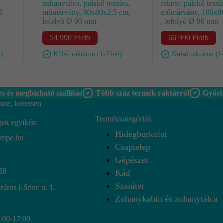
zuhanytálca, palakő textúra,
fekete, palakő textú
5
műmárvány, 80x80x2,5 cm,
műmárvány, 100x9
lefolyó Ø 90 mm
, lefolyó Ø 90 mm
54 990
Ft
/db
66 990
Ft
/db
t)
Külső raktáron (1-2 hét)
Külső raktáron (1
s és megbízható szállítás
Több száz termék raktárról
Győri
nne, keressen
Termékkategóriák
gek egyikén:
Hidegburkolat
empe.hu
Csaptelep
7
Gépészet
58
Kád
Szaniter
áros Lőrinc u. 1.
Zuhanykabin és zuhanytálca
8:00-17:00