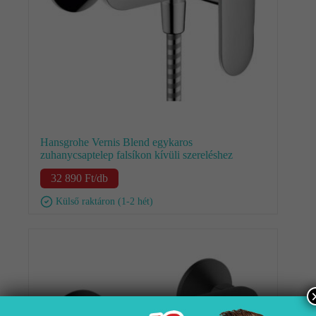
Hansgrohe Vernis Blend egykaros
zuhanycsaptelep falsíkon kívüli szereléshez
32 890
Ft
/db
Külső raktáron (1-2 hét)