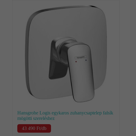
Kapcsolat
Fizetés
és
szállítás
Információk
Hansgrohe Logis egykaros zuhanycsaptelep falsík
mögötti szereléshez
43 490
Ft
/db