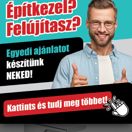
Hansgrohe Vernis Blend egykaros
zuhanycsaptelep falsíkon kívüli szereléshez
46 090
Ft
/db
Külső raktáron (1-2 hét)