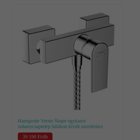
Hansgrohe Vernis Shape egykaros
zuhanycsaptelep falsíkon kívüli szereléshez
39 190
Ft
/db