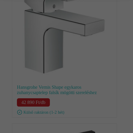
Hansgrohe Vernis Shape egykaros
zuhanycsaptelep falsík mögötti szereléshez
42 890
Ft
/db
Külső raktáron (1-2 hét)