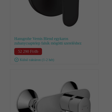
Hansgrohe Vernis Blend egykaros
zuhanycsaptelep falsík mögötti szereléshez
52 290
Ft
/db
Külső raktáron (1-2 hét)