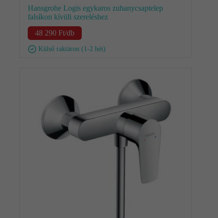
Hansgrohe Logis egykaros zuhanycsaptelep
falsíkon kívüli szereléshez
48 290
Ft
/db
Külső raktáron (1-2 hét)