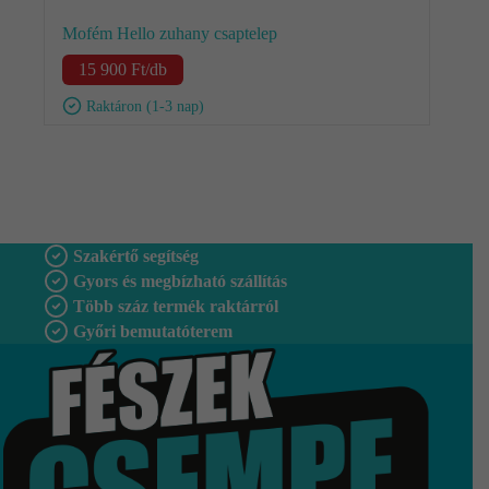
Mofém Hello zuhany csaptelep
15 900
Ft
/db
Raktáron (1-3 nap)
Szakértő segítség
Gyors és megbízható szállítás
Több száz termék raktárról
Győri bemutatóterem