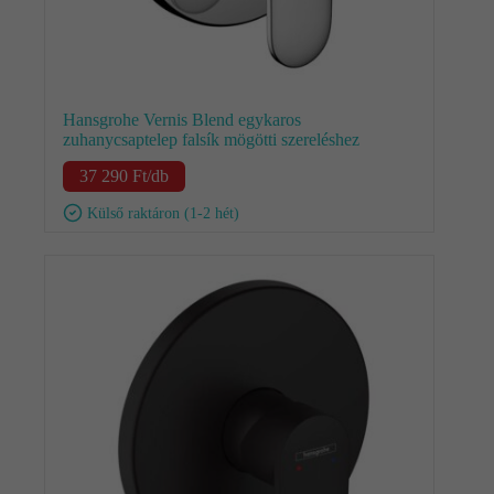
Hansgrohe Vernis Blend egykaros
zuhanycsaptelep falsík mögötti szereléshez
37 290
Ft
/db
Külső raktáron (1-2 hét)