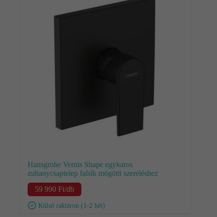
Hansgrohe Vernis Shape egykaros
zuhanycsaptelep falsík mögötti szereléshez
59 990
Ft
/db
Külső raktáron (1-2 hét)