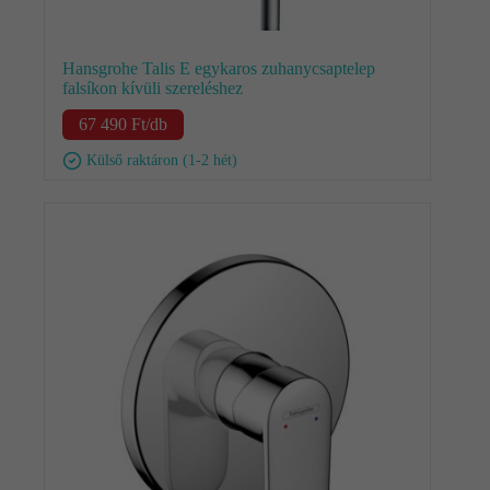
Hansgrohe Talis E egykaros zuhanycsaptelep
falsíkon kívüli szereléshez
67 490
Ft
/db
Külső raktáron (1-2 hét)