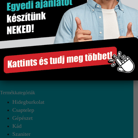
+36 96 322 637
+36 30 330 37 58
9024 Győr Mészáros Lőrinc u. 1.
Nyitvatartásunk
Hétfő-Péntek: 8:00-17:00
Szombat: 8:00-13:00
Termékkategóriák
Hidegburkolat
Csaptelep
Gépészet
Kád
Szaniter