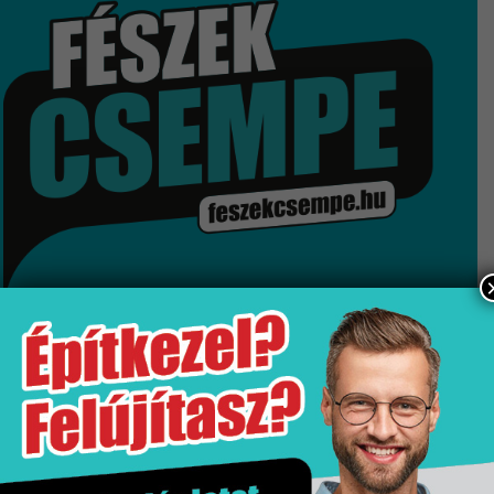
Kapcsolat
Fizetés
és
szállítás
Információk
Ha bármi kérdése lenne, keressen minket
az alábbi elérhetőségek egyikén:
info@feszekcsempe.hu