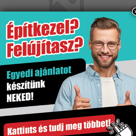
Kifutó termékek kiárusítása
Szakértő segítség
Gyors és megbízható szállítás
Több száz termék raktárról
Győri bemutatóterem