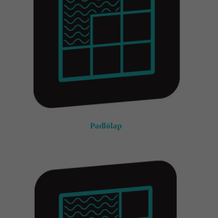
Kapcsolat
Fizetés
és
szállítás
Információk
Padlólap