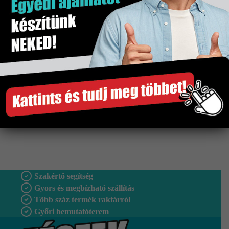
Zuhanyajtó
Szakértő segítség
Gyors és megbízható szállítás
Több száz termék raktárról
Győri bemutatóterem