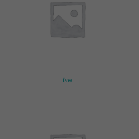
Kapcsolat
Fizetés
és
szállítás
Információk
Íves