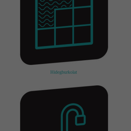
Kapcsolat
Fizetés
és
szállítás
Információk
Hidegburkolat