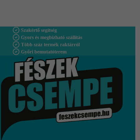
Szakértő segítség
Gyors és megbízható szállítás
Több száz termék raktárról
Győri bemutatóterem