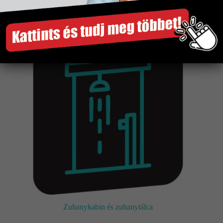
Szaniter
Zuhanykabin és zuhanytálca