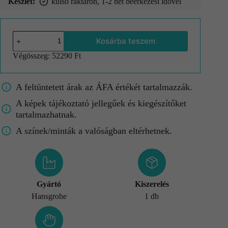
Készlet:
külső raktáron, 1-2 hét beérkezési idővel
Kosárba teszem
Végösszeg:
52290 Ft
A feltüntetett árak az ÁFA értékét tartalmazzák.
A képek tájékoztató jellegűek és kiegészítőket
tartalmazhatnak.
A színek/minták a valóságban eltérhetnek.
Gyártó
Kiszerelés
Hansgrohe
1 db