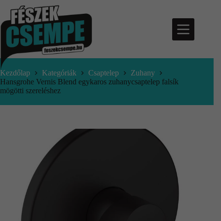
Kezdőlap
Kategóriák
Csaptelep
Zuhany
Hansgrohe Vernis Blend egykaros zuhanycsaptelep falsík
mögötti szereléshez
nfo@feszekcsempe.hu
Kosár
Termékek
Aktuális
ajánlatok
Árajánlatkérés