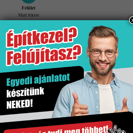
Felület
Matt fekete
További információk
Tömeg
6 kg
Értékesítési egység
db
Felület
Matt fekete
Gyártó
Hansgrohe
Kiszerelés
1 db
Szakértő segítség