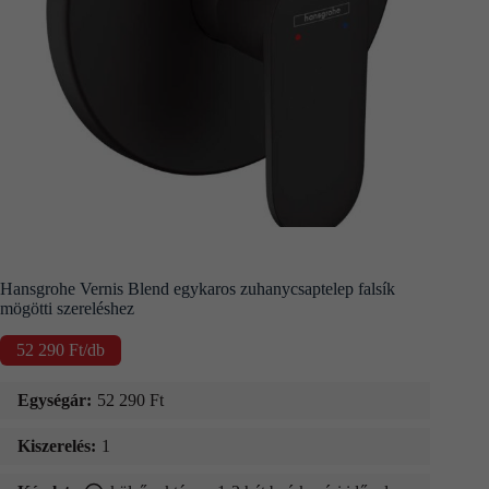
Kapcsolat
Fizetés
és
szállítás
Információk
Hansgrohe Vernis Blend egykaros zuhanycsaptelep falsík
mögötti szereléshez
52 290
Ft
/db
Egységár:
52 290
Ft
Kiszerelés:
1