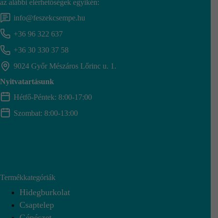
az alábbi elérhetőségek egyikén:
info@feszekcsempe.hu
+36 96 322 637
+36 30 330 37 58
9024 Győr Mészáros Lőrinc u. 1.
Nyitvatartásunk
Hétfő-Péntek: 8:00-17:00
Szombat: 8:00-13:00
Termékkategóriák
Hidegburkolat
Csaptelep
Gépészet