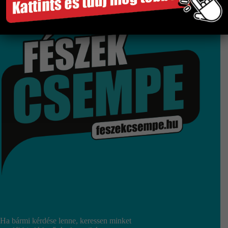
Gyors és megbízható szállítás
Több száz termék raktárról
Győri bemutatóterem
Ha bármi kérdése lenne, keressen minket