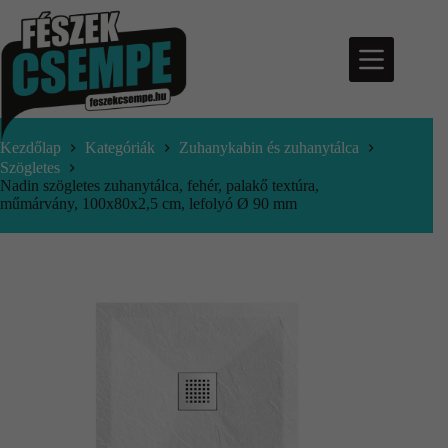
Kezdőlap
Kategóriák
Zuhanykabin és zuhanytálca
Szögletes
Nadin szögletes zuhanytálca, fehér, palakő textúra,
műmárvány, 100x80x2,5 cm, lefolyó Ø 90 mm
nfo@feszekcsempe.hu
Kosár
Termékek
Aktuális
ajánlatok
Árajánlatkérés