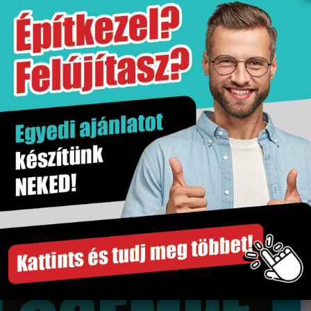
További információk
Értékesítési egység
db
Gyártó
Niwell
Kiszerelés
1 db
Szakértő segítség
Gyors és megbízható szállítás
Több száz termék raktárról
Győri bemutatóterem