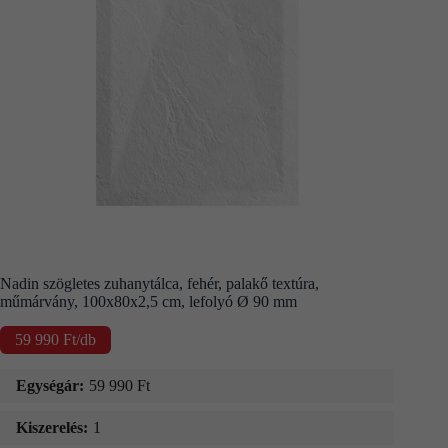
Kapcsolat
Fizetés
és
szállítás
Információk
Nadin szögletes zuhanytálca, fehér, palakő textúra,
műmárvány, 100x80x2,5 cm, lefolyó Ø 90 mm
59 990
Ft
/db
Egységár:
59 990
Ft
Kiszerelés:
1