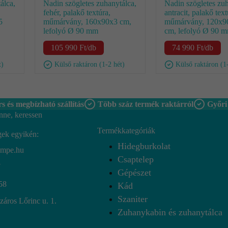
álca,
Nadin szögletes zuhanytálca,
Nadin szögletes zuh
fehér, palakő textúra,
antracit, palakő text
5
műmárvány, 160x90x3 cm,
műmárvány, 120x9
lefolyó Ø 90 mm
cm, lefolyó Ø 90 
105 990
Ft
/db
74 990
Ft
/db
t)
Külső raktáron (1-2 hét)
Külső raktáron (1
s és megbízható szállítás
Több száz termék raktárról
Győri
nne, keressen
Termékkategóriák
gek egyikén:
Hidegburkolat
empe.hu
Csaptelep
7
Gépészet
58
Kád
Szaniter
áros Lőrinc u. 1.
Zuhanykabin és zuhanytálca