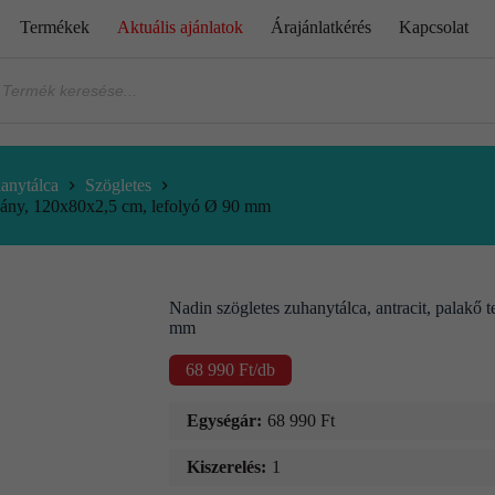
Termékek
Aktuális ajánlatok
Árajánlatkérés
Kapcsolat
anytálca
Szögletes
rvány, 120x80x2,5 cm, lefolyó Ø 90 mm
Nadin szögletes zuhanytálca, antracit, palakő
mm
68 990
Ft
/db
Egységár:
68 990
Ft
Kiszerelés:
1