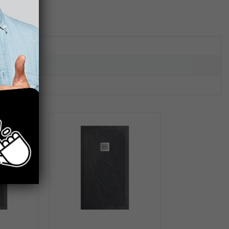
db
Niwell
1 db