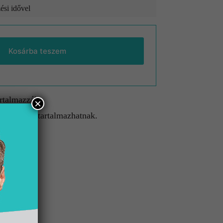
ési idővel
Kosárba teszem
artalmazzák.
×
gészítőket tartalmazhatnak.
etnek.