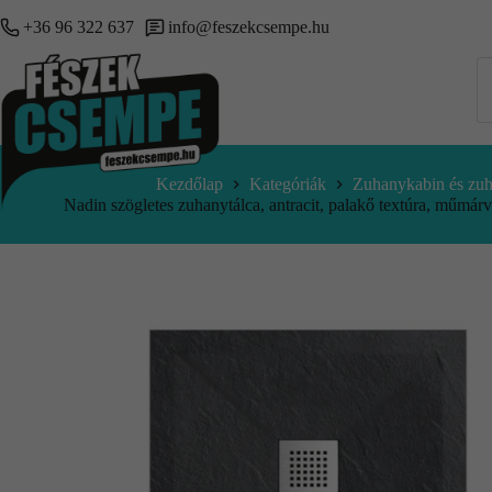
+36 96 322 637
info@feszekcsempe.hu
Kezdőlap
Kategóriák
Zuhanykabin és zuh
Nadin szögletes zuhanytálca, antracit, palakő textúra, műmá