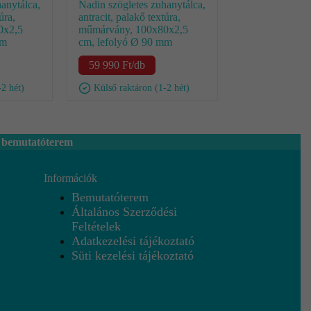
anytálca,
Nadin szögletes zuhanytálca,
úra,
antracit, palakő textúra,
0x2,5
műmárvány, 100x80x2,5
mm
cm, lefolyó Ø 90 mm
59 990
Ft
/db
-2 hét)
Külső raktáron (1-2 hét)
 bemutatóterem
Információk
Bemutatóterem
Általános Szerződési
Feltételek
Adatkezelési tájékoztató
Süti kezelési tájékoztató