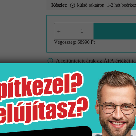
Készlet:
külső raktáron, 1-2 hét beérkez
Végösszeg:
68990 Ft
A feltüntetett árak az ÁFA értékét t
A képek tájékoztató jellegűek és kie
A színek/minták a valóságban eltérh
Gyártó
Kiszerelés
Niwell
1 db