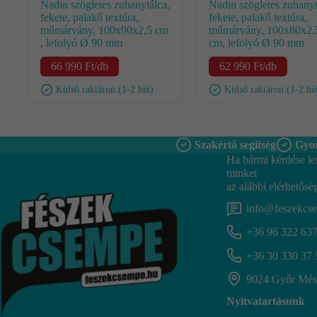
Nadin szögletes zuhanytálca,
Nadin szögletes zuhanyt
fekete, palakő textúra,
fekete, palakő textúra,
műmárvány, 100x90x2,5 cm
műmárvány, 100x80x2,
, lefolyó Ø 90 mm
cm, lefolyó Ø 90 mm
66 990
Ft
/db
62 990
Ft
/db
Külső raktáron (1-2 hét)
Külső raktáron (1-2 hé
Szakértő segítség
Gyor
Ha bármi kérdése le
minket
az alábbi elérhetősé
info@feszekcs
+36 96 322 63
+36 30 330 37 
9024 Győr Mész
Nyitvatartásunk