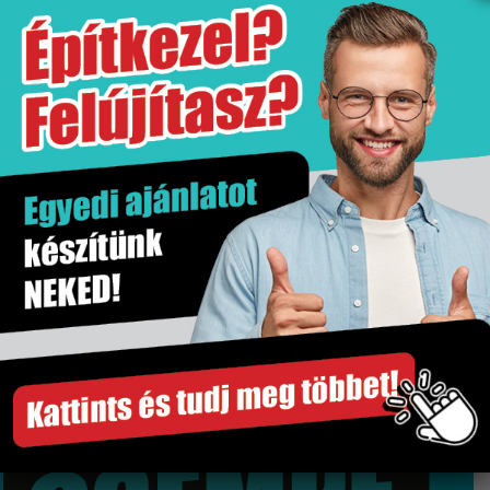
További információk
Értékesítési egység
db
Gyártó
Niwell
Kiszerelés
1 db
Szakértő segítség
Gyors és megbízható szállítás
Több száz termék raktárról
Győri bemutatóterem