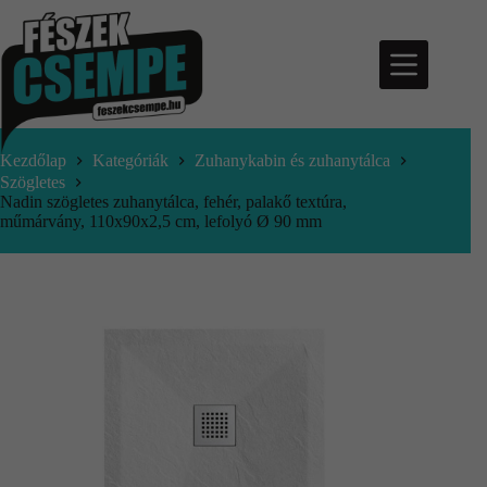
Kezdőlap
Kategóriák
Zuhanykabin és zuhanytálca
Szögletes
Nadin szögletes zuhanytálca, fehér, palakő textúra,
műmárvány, 110x90x2,5 cm, lefolyó Ø 90 mm
nfo@feszekcsempe.hu
Kosár
Termékek
Aktuális
ajánlatok
Árajánlatkérés