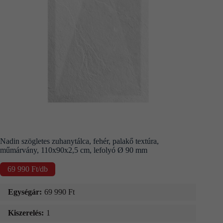
Kapcsolat
Fizetés
és
szállítás
Információk
Nadin szögletes zuhanytálca, fehér, palakő textúra,
műmárvány, 110x90x2,5 cm, lefolyó Ø 90 mm
69 990
Ft
/db
Egységár:
69 990
Ft
Kiszerelés:
1