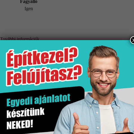
Fagyálló
Igen
További információk
Tömeg
50 kg
Értékesítési egység
csomag
Fagyálló
Igen
Hatás
Márvány hatás
Kiszerelés
1 csomag
Mennyiségi egység
csomag
Méret
33×33
Tipus
Csempe