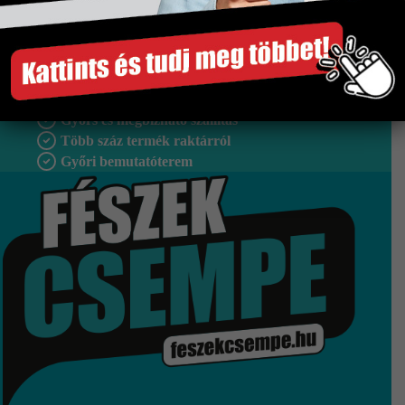
Kifutó
Igen
Szakértő segítség
Gyors és megbízható szállítás
Több száz termék raktárról
Győri bemutatóterem