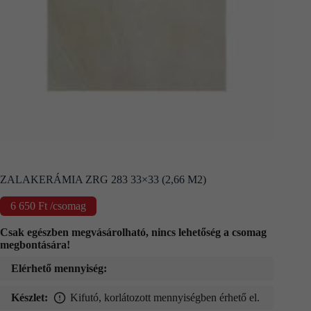
Kapcsolat
Fizetés
és
szállítás
Információk
ZALAKERÁMIA ZRG 283 33×33 (2,66 M2)
6 650
Ft
/csomag
Csak egészben megvásárolható, nincs lehetőség a csomag
megbontására!
Elérhető mennyiség:
Készlet:
Kifutó, korlátozott mennyiségben érhető el.