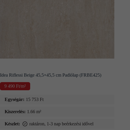
Kapcsolat
Fizetés
és
szállítás
Információk
Idea Riflessi Beige 45,5×45,5 cm Padlólap (FRBE425)
9 490
Ft
/m²
Egységár:
15 753
Ft
Kiszerelés:
1.66 m²
Készlet:
raktáron, 1-3 nap beérkezési idővel