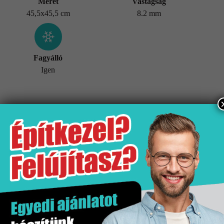
Méret
Vastagság
45,5x45,5 cm
8.2 mm
Fagyálló
Igen
További információk
Tömeg
26,3 kg
Értékesítési egység
doboz
Hatás
Kő hatás
Kiszerelés
1.66 m2
Mennyiségi egység
m2