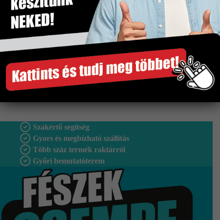
Méret
45,5×45,5 cm
Tipus
Padlólap
Vastagság
8.2 mm
Fagyálló
Igen
Gyártó
Idea
Szakértő segítség
Gyors és megbízható szállítás
Több száz termék raktárról
Győri bemutatóterem