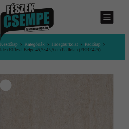
Kezdőlap
Kategóriák
Hidegburkolat
Padlólap
Idea Riflessi Beige 45,5×45,5 cm Padlólap (FRBE425)
nfo@feszekcsempe.hu
Kosár
Termékek
Aktuális
ajánlatok
Árajánlatkérés