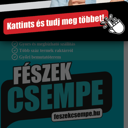
Méret
750×750 mm
Tipus
Padlólap
Szakértő segítség
Gyors és megbízható szállítás
Több száz termék raktárról
Győri bemutatóterem