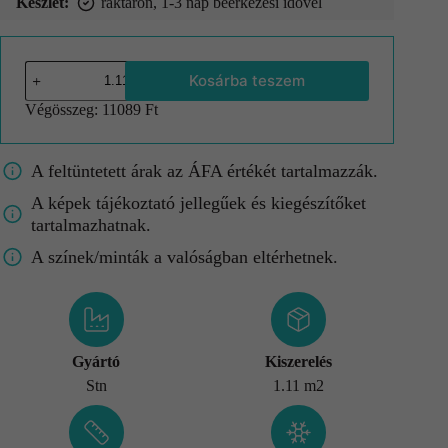
Készlet:
raktáron, 1-3 nap beérkezési idővel
Kosárba teszem
Végösszeg:
11089 Ft
A feltüntetett árak az ÁFA értékét tartalmazzák.
A képek tájékoztató jellegűek és kiegészítőket
tartalmazhatnak.
A színek/minták a valóságban eltérhetnek.
Gyártó
Kiszerelés
Stn
1.11 m2