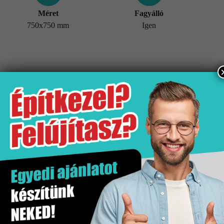
Méret
Fagyálló
750x750 mm
Igen
További információk
Tömeg
21,98 kg
Értékesítési egység
doboz
Fagyálló
Igen
Gyártó
Stn
Hatás
Kő hatás
Kiszerelés
1.11 m2
Mennyiségi egység
m2