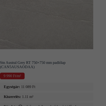
Kapcsolat
Fizetés
és
szállítás
Információk
Stn Austral Grey RT 750×750 mm padlólap
(CAN5AUSAODAA)
9 990
Ft
/m²
Egységár:
11 089
Ft
Kiszerelés:
1.11 m²