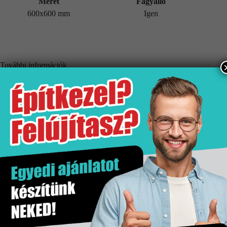
Méret
Fagyálló
600x600 mm
Igen
További információk
Tömeg
28,61 kg
Értékesítési egység
doboz
Fagyálló
Igen
Gyártó
Stn
Hatás
Fém hatás
Kiszerelés
1.42 m2
Mennyiségi egység
m2
Méret
600×600 mm