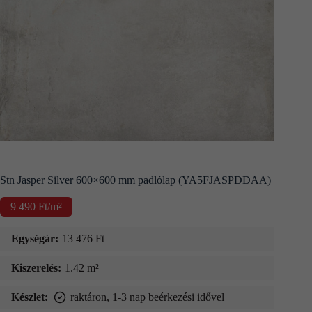
Kapcsolat
Fizetés
és
szállítás
Információk
Stn Jasper Silver 600×600 mm padlólap (YA5FJASPDDAA)
9 490
Ft
/m²
Egységár:
13 476
Ft
Kiszerelés:
1.42 m²
Készlet:
raktáron, 1-3 nap beérkezési idővel