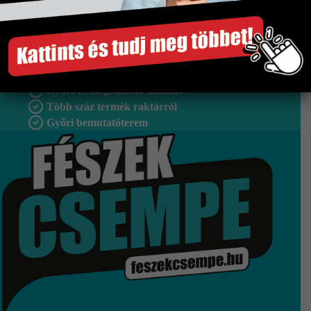
Tipus
Padlólap
Szakértő segítség
Gyors és megbízható szállítás
Több száz termék raktárról
Győri bemutatóterem