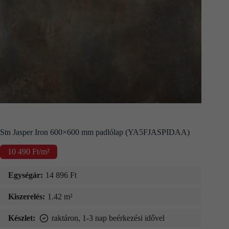
Kapcsolat
Fizetés
és
szállítás
Információk
Stn Jasper Iron 600×600 mm padlólap (YA5FJASPIDAA)
10 490
Ft
/m²
Egységár:
14 896
Ft
Kiszerelés:
1.42 m²
Készlet:
raktáron, 1-3 nap beérkezési idővel