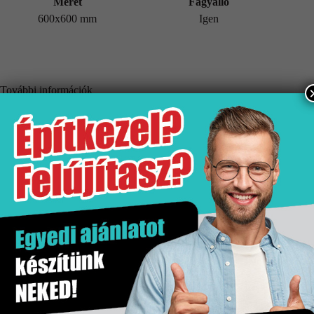
Méret
Fagyálló
600x600 mm
Igen
További információk
Tömeg
28,61 kg
Értékesítési egység
doboz
Fagyálló
Igen
Gyártó
Stn
Hatás
Fém hatás
Kiszerelés
1.42 m2
Mennyiségi egység
m2
Méret
600×600 mm