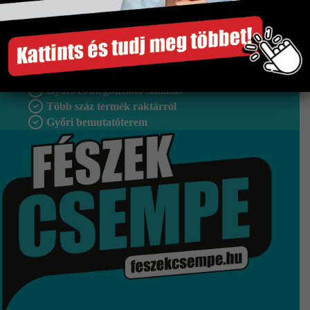
Tipus
Padlólap
Szakértő segítség
Gyors és megbízható szállítás
Több száz termék raktárról
Győri bemutatóterem