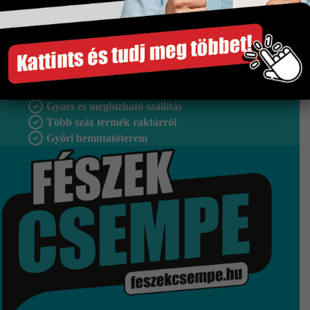
Méret
333×1000 mm
Tipus
Falburkolat
Szakértő segítség
Gyors és megbízható szállítás
Több száz termék raktárról
Győri bemutatóterem