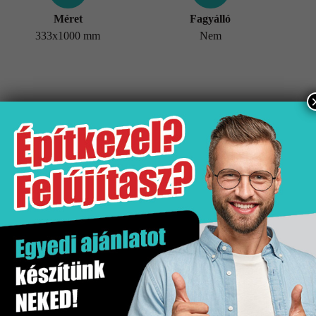
Méret
Fagyálló
333x1000 mm
Nem
További információk
Tömeg
24,70 kg
Értékesítési egység
doboz
Fagyálló
Nem
Gyártó
Stn
Hatás
Falburkolat
Kiszerelés
1.33 m2
Mennyiségi egység
m2