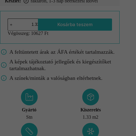
Készlet:
raktáron, 1-3 nap beérkezési idővel
Kosárba teszem
Végösszeg:
10627 Ft
A feltüntetett árak az ÁFA értékét tartalmazzák.
A képek tájékoztató jellegűek és kiegészítőket
tartalmazhatnak.
A színek/minták a valóságban eltérhetnek.
Gyártó
Kiszerelés
Stn
1.33 m2