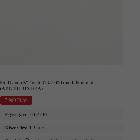
Kapcsolat
Fizetés
és
szállítás
Információk
Stn Blanco MT matt 333×1000 mm falburkolat
(ABN4BL01XDBA)
7 990
Ft
/m²
Egységár:
10 627
Ft
Kiszerelés:
1.33 m²