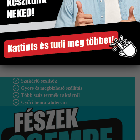
Méret
200×600 mm
Tipus
Falburkolat
Vastagság
8 mm
Fagyálló
Nem
Gyártó
Idea
Szakértő segítség
Gyors és megbízható szállítás
Több száz termék raktárról
Győri bemutatóterem