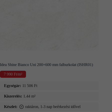
Kapcsolat
Fizetés
és
szállítás
Információk
Idea Shine Bianco Uni 200×600 mm falburkolat (ISHR01)
7 990
Ft
/m²
Egységár:
11 506
Ft
Kiszerelés:
1.44 m²
Készlet:
raktáron, 1-3 nap beérkezési idővel