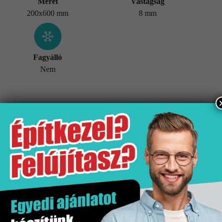
Méret
Vastagság
200x600 mm
8 mm
Fagyálló
Nem
További információk
Tömeg
18,5 kg
Értékesítési egység
doboz
Hatás
Kő hatás
Kiszerelés
1.44 m2
Mennyiségi egység
m2