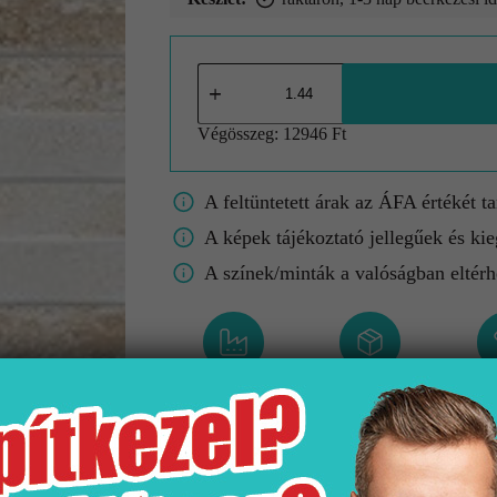
Végösszeg:
12946 Ft
A feltüntetett árak az ÁFA értékét t
A képek tájékoztató jellegűek és kie
A színek/minták a valóságban eltérh
Gyártó
Kiszerelés
M
Idea
1.44 m2
250