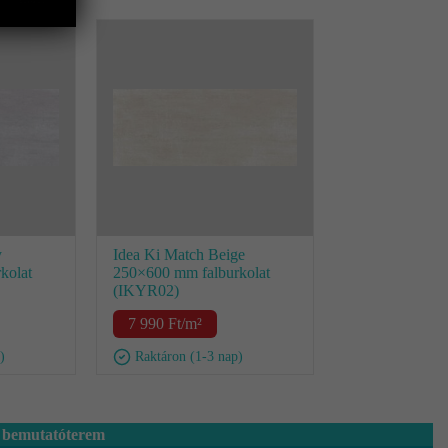
y
Idea Ki Match Beige
kolat
250×600 mm falburkolat
(IKYR02)
7 990
Ft
/m²
)
Raktáron (1-3 nap)
 bemutatóterem