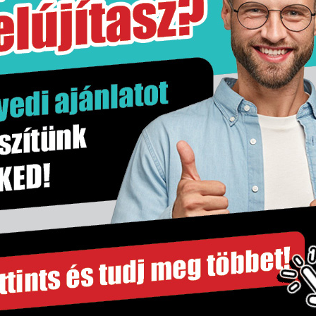
18,5 kg
doboz
Kő hatás
1.44 m2
m2
250×600 mm
Falburkolat
8 mm
Nem
Idea