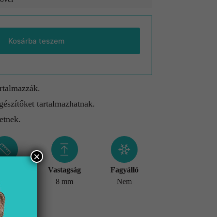
Kosárba teszem
artalmazzák.
gészítőket tartalmazhatnak.
etnek.
×
éret
Vastagság
Fagyálló
x600 mm
8 mm
Nem