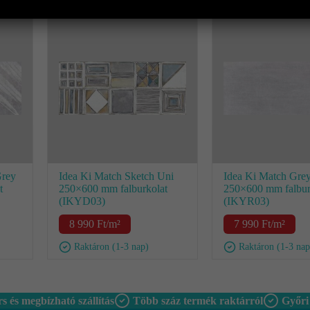
Grey
Idea Ki Match Sketch Uni
Idea Ki Match Gre
t
250×600 mm falburkolat
250×600 mm falbur
(IKYD03)
(IKYR03)
8 990
Ft
/m²
7 990
Ft
/m²
Raktáron (1-3 nap)
Raktáron (1-3 nap
s és megbízható szállítás
Több száz termék raktárról
Győri