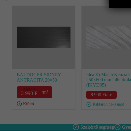
Idea Ki Match Kenzia 
BALDOCER SIDNEY
250×600 mm falburkola
ANTRACITA 20×50
(IKYD05)
8 990
Ft
/m²
3 990
Ft
8 990
Ft
/m²
Kifutó
Raktáron (1-3 nap)
Szakértő segítség
Gyor