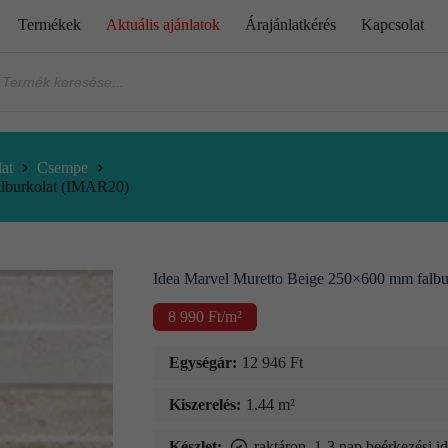
Termékek
Aktuális ajánlatok
Árajánlatkérés
Kapcsolat
at
Csempe
alburkolat (IMAR20)
Idea Marvel Muretto Beige 250×600 mm falb
8 990
Ft
/m²
Egységár:
12 946
Ft
Kiszerelés:
1.44 m²
Készlet:
raktáron, 1-3 nap beérkezési i