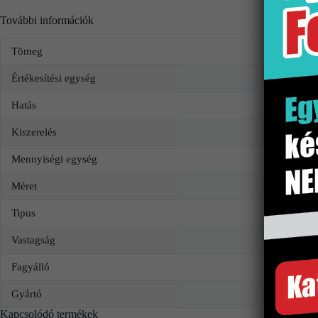
További információk
Tömeg
Értékesítési egység
Hatás
Kiszerelés
Mennyiségi egység
Méret
Tipus
Vastagság
Fagyálló
Gyártó
Kapcsolódó termékek