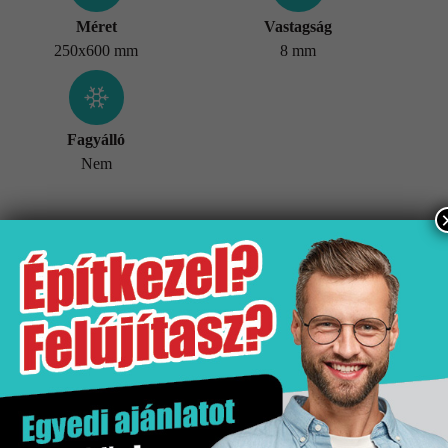
Méret
Vastagság
250x600 mm
8 mm
Fagyálló
Nem
További információk
Tömeg
18,5 kg
Értékesítési egység
doboz
Hatás
Kő hatás
Kiszerelés
1.44 m2