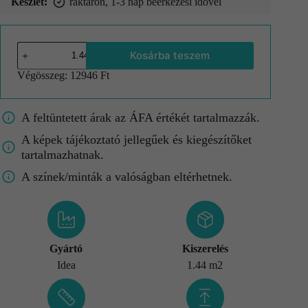
Készlet:
raktáron, 1-3 nap beérkezési idővel
Kosárba teszem
Végösszeg:
12946 Ft
A feltüntetett árak az ÁFA értékét tartalmazzák.
A képek tájékoztató jellegűek és kiegészítőket
tartalmazhatnak.
A színek/minták a valóságban eltérhetnek.
Gyártó
Kiszerelés
Idea
1.44 m2