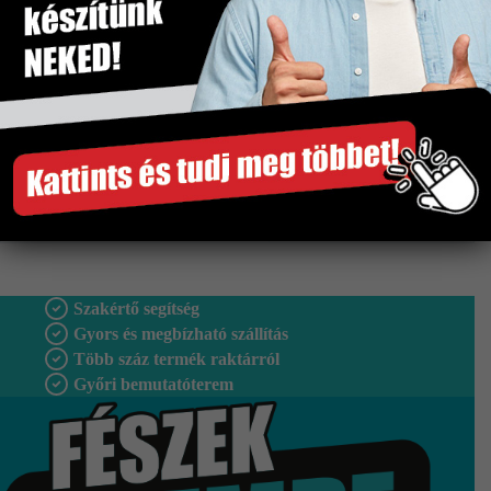
Mennyiségi egység
m2
Méret
250×600 mm
Tipus
Falburkolat
Vastagság
8 mm
Fagyálló
Nem
Gyártó
Idea
Szakértő segítség
Gyors és megbízható szállítás
Több száz termék raktárról
Győri bemutatóterem