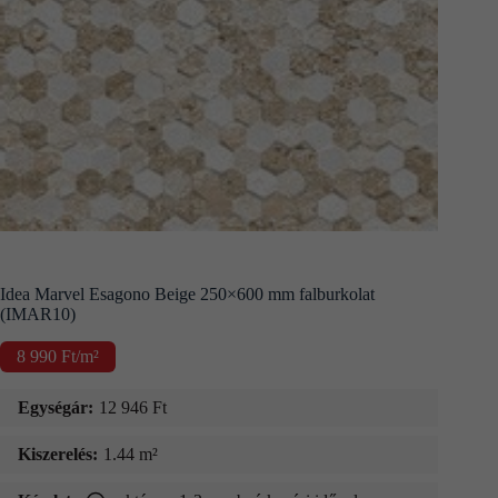
Kapcsolat
Fizetés
és
szállítás
Információk
Idea Marvel Esagono Beige 250×600 mm falburkolat
(IMAR10)
8 990
Ft
/m²
Egységár:
12 946
Ft
Kiszerelés:
1.44 m²