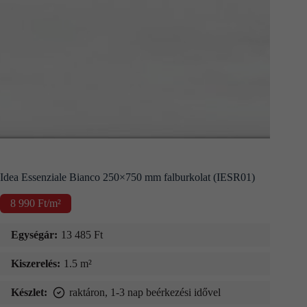
Kapcsolat
Fizetés
és
szállítás
Információk
Idea Essenziale Bianco 250×750 mm falburkolat (IESR01)
8 990
Ft
/m²
Egységár:
13 485
Ft
Kiszerelés:
1.5 m²
Készlet:
raktáron, 1-3 nap beérkezési idővel