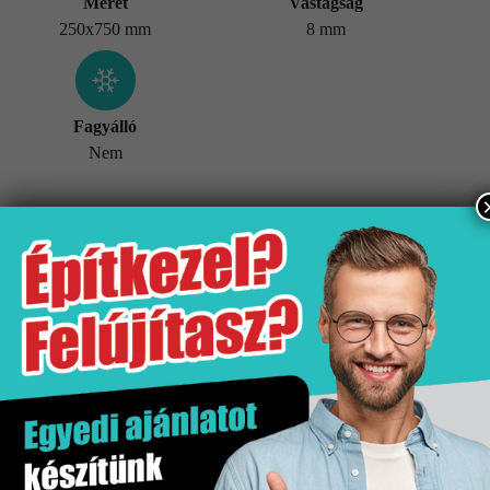
Méret
Vastagság
250x750 mm
8 mm
Fagyálló
Nem
További információk
Tömeg
20,5 kg
Értékesítési egység
doboz
Kiszerelés
1.5 m2
Mennyiségi egység
m2
Méret
250×750 mm