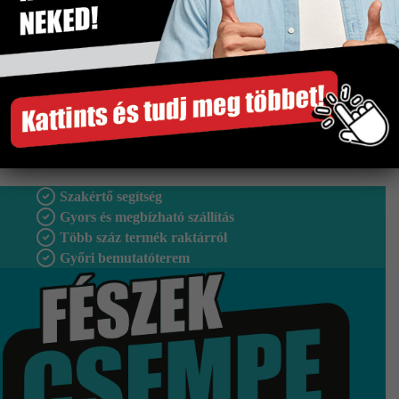
Tipus
Falburkolat
Vastagság
8 mm
Fagyálló
Nem
Gyártó
Idea
Szakértő segítség
Gyors és megbízható szállítás
Több száz termék raktárról
Győri bemutatóterem