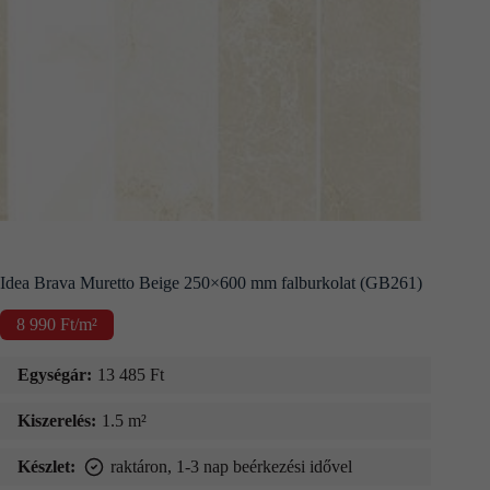
Kapcsolat
Fizetés
és
szállítás
Információk
Idea Brava Muretto Beige 250×600 mm falburkolat (GB261)
8 990
Ft
/m²
Egységár:
13 485
Ft
Kiszerelés:
1.5 m²
Készlet:
raktáron, 1-3 nap beérkezési idővel