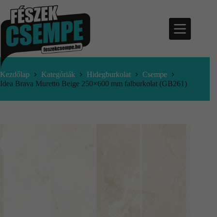
Kezdőlap
Kategóriák
Hidegburkolat
Csempe
Idea Brava Muretto Beige 250×600 mm falburkolat (GB261)
nfo@feszekcsempe.hu
Kosár
Termékek
Aktuális
ajánlatok
Árajánlatkérés