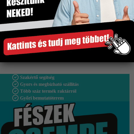
Méret
250×600 mm
Tipus
Falburkolat
Vastagság
8 mm
Fagyálló
Nem
Gyártó
Idea
Szakértő segítség
Gyors és megbízható szállítás
Több száz termék raktárról
Győri bemutatóterem