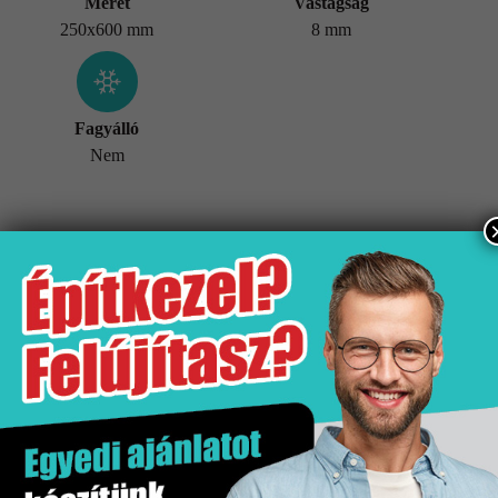
Méret
Vastagság
250x600 mm
8 mm
Fagyálló
Nem
További információk
Tömeg
19,5 kg
Értékesítési egység
doboz
Hatás
Márvány hatás
Kiszerelés
1.5 m2
Mennyiségi egység
m2