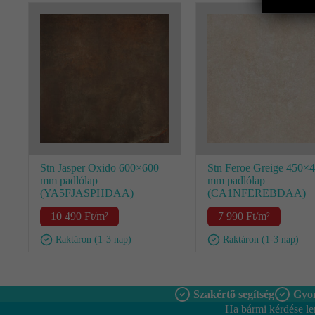
Stn Jasper Oxido 600×600
Stn Feroe Greige 450×
mm padlólap
mm padlólap
(YA5FJASPHDAA)
(CA1NFEREBDAA)
10 490
Ft
/m²
7 990
Ft
/m²
Raktáron (1-3 nap)
Raktáron (1-3 nap)
Szakértő segítség
Gyor
Ha bármi kérdése le