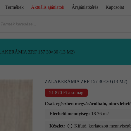
Termékek
Aktuális ajánlatok
Árajánlatkérés
Kapcsolat
AKERÁMIA ZRF 157 30×30 (13 M2)
ZALAKERÁMIA ZRF 157 30×30 (13 M2)
51 870
Ft
/csomag
Csak egészben megvásárolható, nincs lehe
Elérhető mennyiség:
18.36 m2
Készlet:
Kifutó, korlátozott mennyiségb