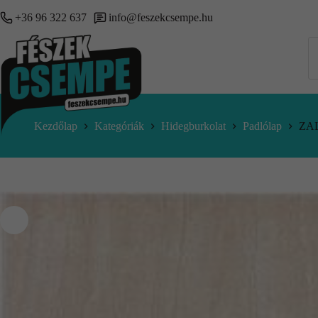
+36 96 322 637
info@feszekcsempe.hu
Kezdőlap
Kategóriák
Hidegburkolat
Padlólap
ZAL