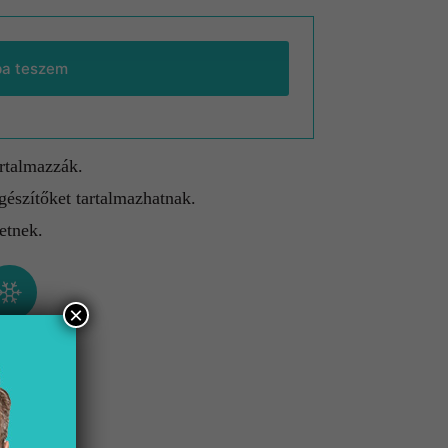
ba teszem
artalmazzák.
gészítőket tartalmazhatnak.
etnek.
×
gyálló
Nem