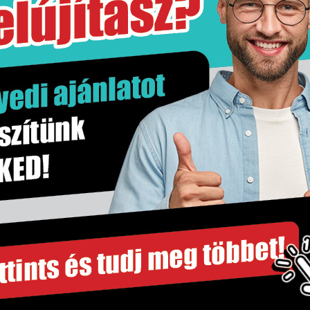
200 kg
csomag
Nem
Márvány hatás
1 csomag
csomag
30×30 cm
Padlólap
18.36 m2
Igen