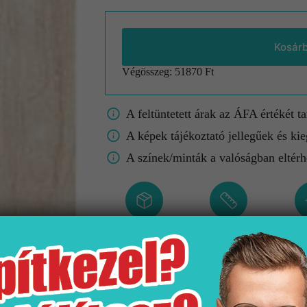
Kosár
Végösszeg:
51870 Ft
A feltüntetett árak az ÁFA értékét t
A képek tájékoztató jellegűek és kie
A színek/minták a valóságban eltérh
Kiszerelés
Méret
Fa
1 csomag
30×30 cm