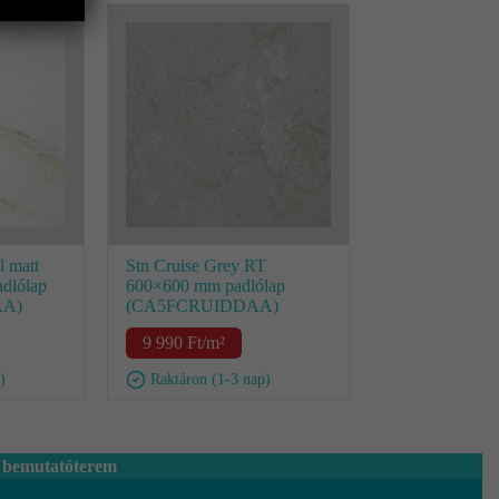
l matt
Stn Cruise Grey RT
dlólap
600×600 mm padlólap
A)
(CA5FCRUIDDAA)
9 990
Ft
/m²
)
Raktáron (1-3 nap)
 bemutatóterem