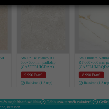
450
Stn Cruise Bianco RT
Stn Lumiere Natura
600×600 mm padlólap
RT 600×600 mm pa
(CA5FCRUICDAA)
(CA5FLUMRQDA
9 990
Ft
/m²
8 990
Ft
/m²
Raktáron (1-3 nap)
Raktáron (1-3 nap
s és megbízható szállítás
Több száz termék raktárról
Győri
nne, keressen