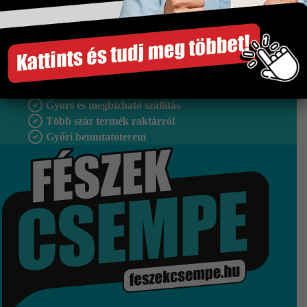
Méret
750×1500 mm
Tipus
Padlólap
Szakértő segítség
Gyors és megbízható szállítás
Több száz termék raktárról
Győri bemutatóterem