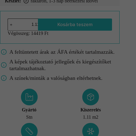
Készlet:
raktáron, 1-3 nap beérkezési idővel
Kosárba teszem
Végösszeg:
14419 Ft
A feltüntetett árak az ÁFA értékét tartalmazzák.
A képek tájékoztató jellegűek és kiegészítőket
tartalmazhatnak.
A színek/minták a valóságban eltérhetnek.
Gyártó
Kiszerelés
Stn
1.11 m2