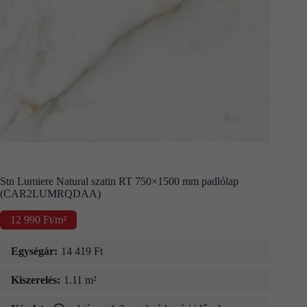
Kapcsolat
Fizetés
és
szállítás
Információk
Stn Lumiere Natural szatin RT 750×1500 mm padlólap
(CAR2LUMRQDAA)
12 990
Ft
/m²
Egységár:
14 419
Ft
Kiszerelés:
1.11 m²