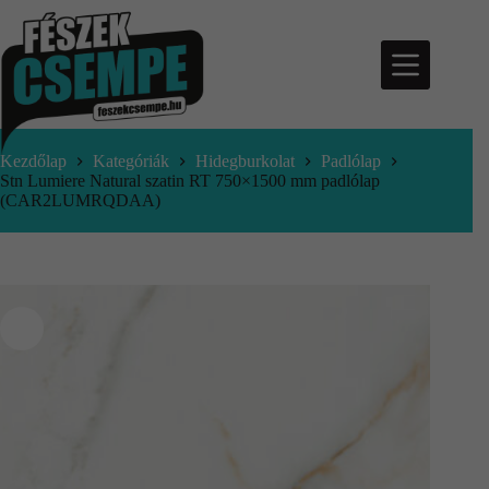
Kezdőlap
Kategóriák
Hidegburkolat
Padlólap
Stn Lumiere Natural szatin RT 750×1500 mm padlólap
(CAR2LUMRQDAA)
nfo@feszekcsempe.hu
Kosár
Termékek
Aktuális
ajánlatok
Árajánlatkérés