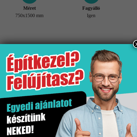
Méret
Fagyálló
750x1500 mm
Igen
További információk
Tömeg
25 kg
Értékesítési egység
doboz
Fagyálló
Igen
Gyártó
Stn
Hatás
Márvány hatás
Kiszerelés
1.11 m2
Mennyiségi egység
m2