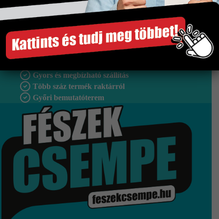
Méret
333×900 mm
Tipus
Falburkolat
Szakértő segítség
Gyors és megbízható szállítás
Több száz termék raktárról
Győri bemutatóterem