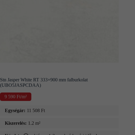
Kapcsolat
Fizetés
és
szállítás
Információk
Stn Jasper White RT 333×900 mm falburkolat
(UBO5JASPCDAA)
9 590
Ft
/m²
Egységár:
11 508
Ft
Kiszerelés:
1.2 m²