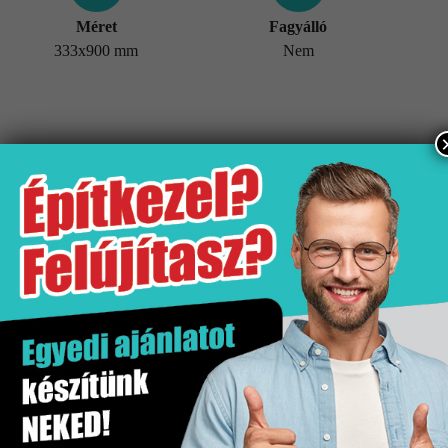
Méret
Fagyálló
333x900 mm
Nem
További információk
Tömeg
21,5 kg
Értékesítési egység
doboz
Fagyálló
Nem
Gyártó
Stn
Hatás
Fém hatás
Kiszerelés
1.2 m2
Mennyiségi egység
m2