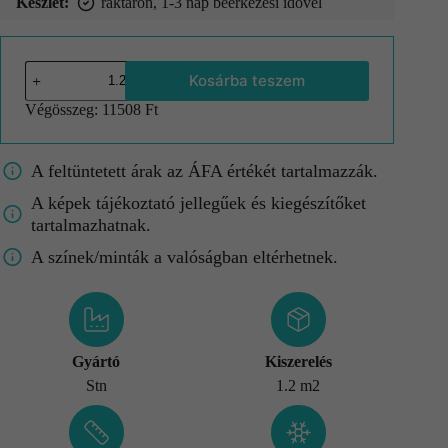
Készlet:
raktáron, 1-3 nap beérkezési idővel
Kosárba teszem
Végösszeg:
11508 Ft
A feltüntetett árak az ÁFA értékét tartalmazzák.
A képek tájékoztató jellegűek és kiegészítőket
tartalmazhatnak.
A színek/minták a valóságban eltérhetnek.
Gyártó
Kiszerelés
Stn
1.2 m2