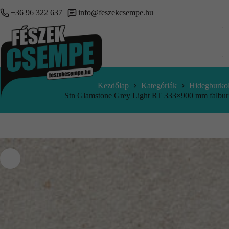
+36 96 322 637
info@feszekcsempe.hu
Kezdőlap
Kategóriák
Hidegburkol
Stn Glamstone Grey Light RT 333×900 mm fal