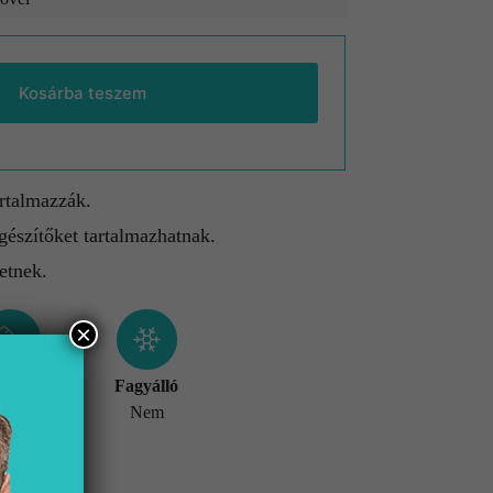
Kosárba teszem
artalmazzák.
gészítőket tartalmazhatnak.
etnek.
×
éret
Fagyálló
x900 mm
Nem