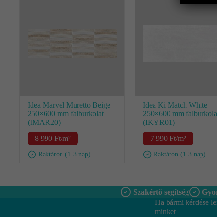
Idea Marvel Muretto Beige
Idea Ki Match White
250×600 mm falburkolat
250×600 mm falburkola
(IMAR20)
(IKYR01)
8 990
Ft
/m²
7 990
Ft
/m²
Raktáron (1-3 nap)
Raktáron (1-3 nap)
Szakértő segítség
Gyor
Ha bármi kérdése le
minket