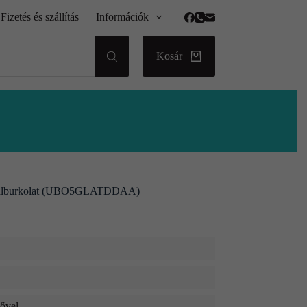
Fizetés és szállítás
Információk
Kosár
 falburkolat (UBO5GLATDDAA)
dővel