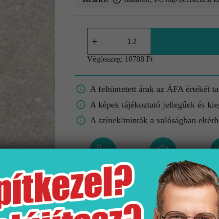
Végösszeg:
10788 Ft
A feltüntetett árak az ÁFA értékét t
A képek tájékoztató jellegűek és kie
A színek/minták a valóságban eltérh
Gyártó
Kiszerelés
M
Stn
1.2 m2
333