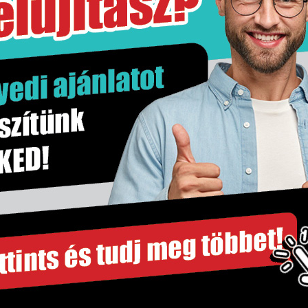
21,5 kg
doboz
Nem
Stn
Kő hatás
1.2 m2
m2
333×900 mm
Falburkolat