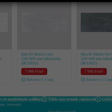
Idea Ki Match Grey
Idea Ki Match Nav
t
250×600 mm falburkolat
250×600 mm falbur
(IKYR03)
(IKYR05)
7 990
Ft
/m²
7 990
Ft
/m²
Raktáron (1-3 nap)
Raktáron (1-3 nap
s és megbízható szállítás
Több száz termék raktárról
Győri
nne, keressen