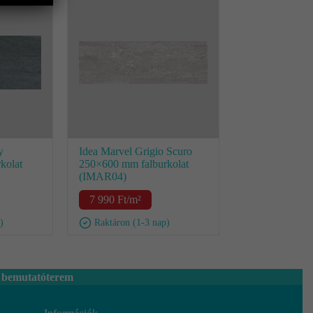
y
Idea Marvel Grigio Scuro
kolat
250×600 mm falburkolat
(IMAR04)
7 990
Ft
/m²
)
Raktáron (1-3 nap)
 bemutatóterem