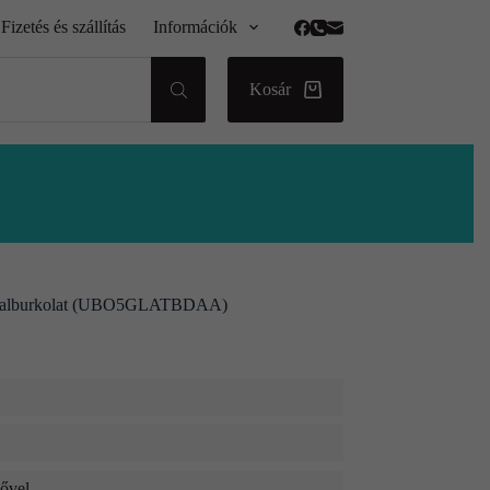
Fizetés és szállítás
Információk
Kosár
m falburkolat (UBO5GLATBDAA)
dővel