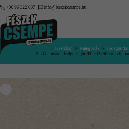
+36 96 322 637
info@feszekcsempe.hu
Kezdőlap
Kategóriák
Hidegburkol
Stn Glamstone Beige Light RT 333×900 mm fa