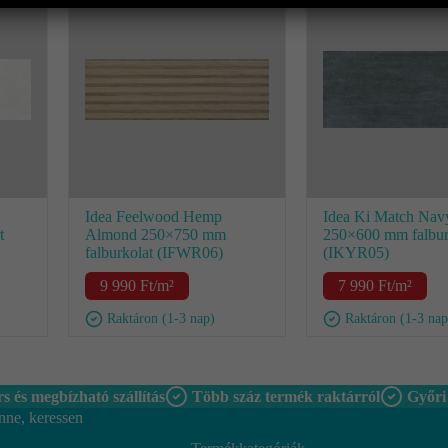
Idea Feelwood Hemp
Idea Ki Match Nav
t
Almond 250×750 mm
250×600 mm falbur
falburkolat (IFWR06)
(IKYR05)
9 990
Ft
/m²
7 990
Ft
/m²
Raktáron (1-3 nap)
Raktáron (1-3 nap
s és megbízható szállítás
Több száz termék raktárról
Győri
nne, keressen