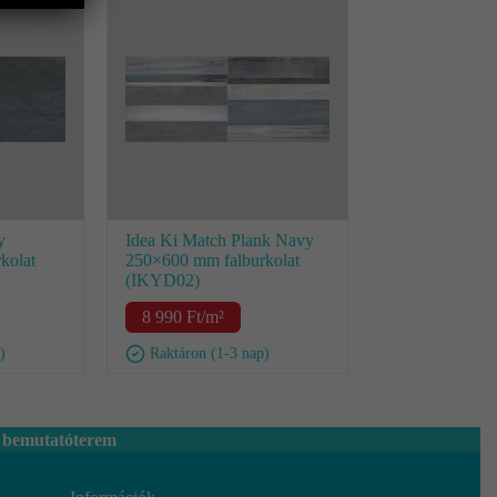
y
Idea Ki Match Plank Navy
kolat
250×600 mm falburkolat
(IKYD02)
8 990
Ft
/m²
)
Raktáron (1-3 nap)
 bemutatóterem