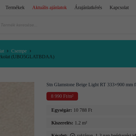
Termékek
Aktuális ajánlatok
Árajánlatkérés
Kapcsolat
at
Csempe
lburkolat (UBO5GLATBDAA)
Stn Glamstone Beige Light RT 333×900 m
8 990
Ft
/m²
Egységár:
10 788
Ft
Kiszerelés:
1.2 m²
Készlet:
raktáron, 1-3 nap beérkezési i