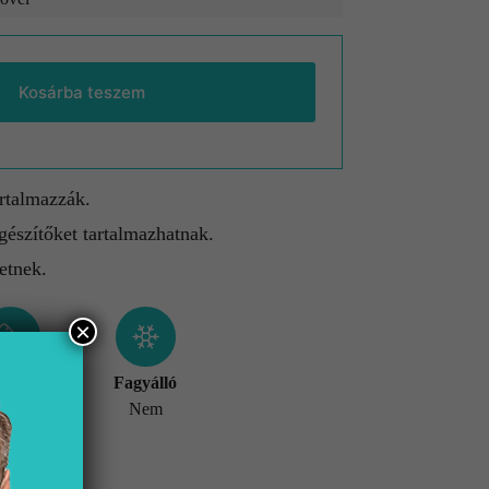
Kosárba teszem
artalmazzák.
gészítőket tartalmazhatnak.
etnek.
×
éret
Fagyálló
x900 mm
Nem