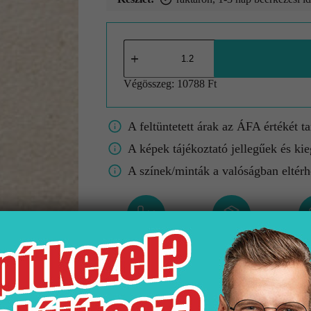
Végösszeg:
10788 Ft
A feltüntetett árak az ÁFA értékét t
A képek tájékoztató jellegűek és kie
A színek/minták a valóságban eltérh
Gyártó
Kiszerelés
M
Stn
1.2 m2
333