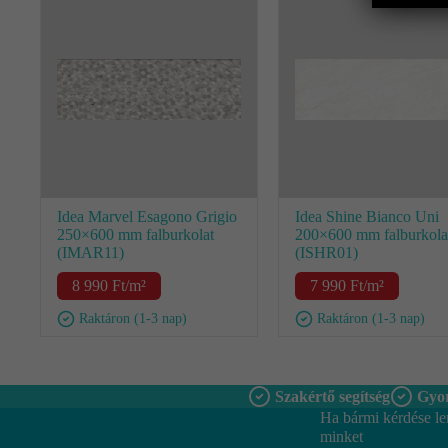
Idea Marvel Esagono Grigio
Idea Shine Bianco Uni
250×600 mm falburkolat
200×600 mm falburkola
(IMAR11)
(ISHR01)
8 990
Ft
/m²
7 990
Ft
/m²
Raktáron (1-3 nap)
Raktáron (1-3 nap)
Szakértő segítség
Gyor
Ha bármi kérdése le
minket