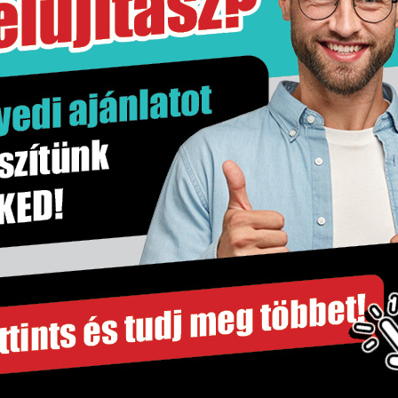
21,5 kg
doboz
Nem
Stn
Kő hatás
1.2 m2
m2
333×900 mm
Falburkolat