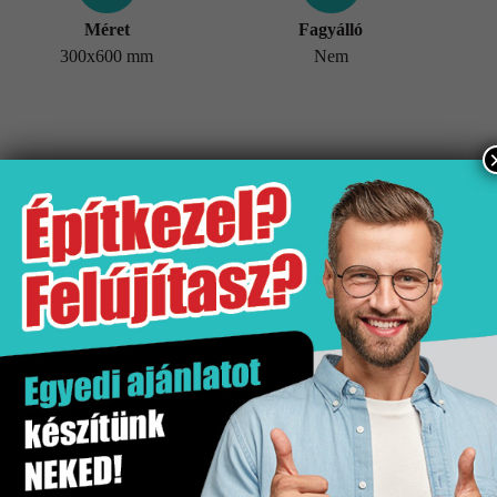
Méret
Fagyálló
300x600 mm
Nem
További információk
Tömeg
25,63 kg
Értékesítési egység
doboz
Fagyálló
Nem
Gyártó
Stn
Hatás
Kő hatás
Kiszerelés
1.62 m2
Mennyiségi egység
m2