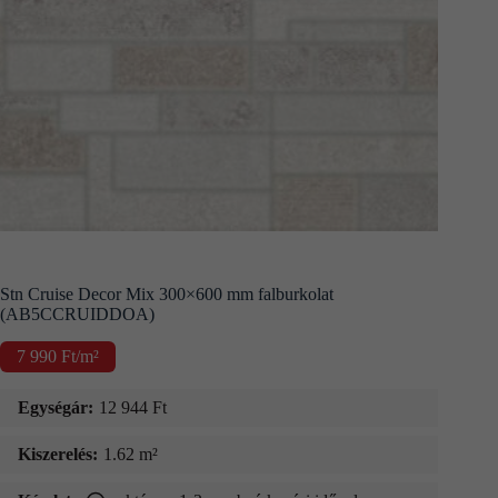
Kapcsolat
Fizetés
és
szállítás
Információk
Stn Cruise Decor Mix 300×600 mm falburkolat
(AB5CCRUIDDOA)
7 990
Ft
/m²
Egységár:
12 944
Ft
Kiszerelés:
1.62 m²