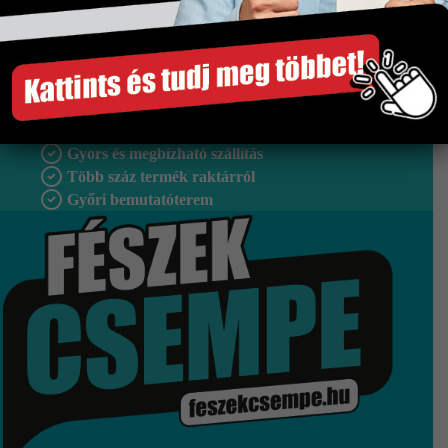
Méret
300×600 mm
Tipus
Falburkolat
Szakértő segítség
Gyors és megbízható szállítás
Több száz termék raktárról
Győri bemutatóterem