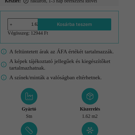
Készlet:
raktáron, 1-3 nap beérkezési idővel
Kosárba teszem
Végösszeg:
12944 Ft
A feltüntetett árak az ÁFA értékét tartalmazzák.
A képek tájékoztató jellegűek és kiegészítőket
tartalmazhatnak.
A színek/minták a valóságban eltérhetnek.
Gyártó
Kiszerelés
Stn
1.62 m2