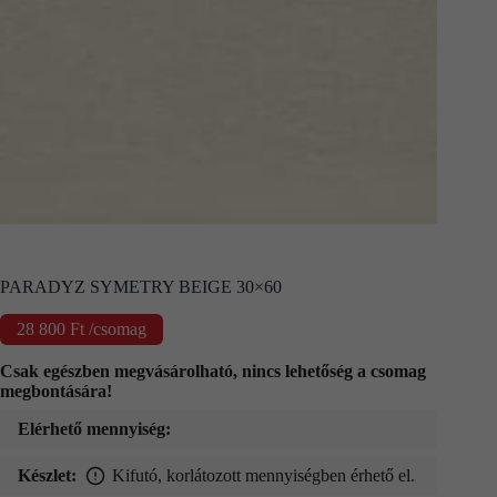
Kapcsolat
Fizetés
és
szállítás
Információk
PARADYZ SYMETRY BEIGE 30×60
28 800
Ft
/csomag
Csak egészben megvásárolható, nincs lehetőség a csomag
megbontására!
Elérhető mennyiség:
Készlet:
Kifutó, korlátozott mennyiségben érhető el.