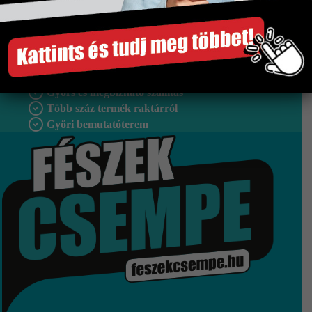
Kifutó
Igen
Szakértő segítség
Gyors és megbízható szállítás
Több száz termék raktárról
Győri bemutatóterem