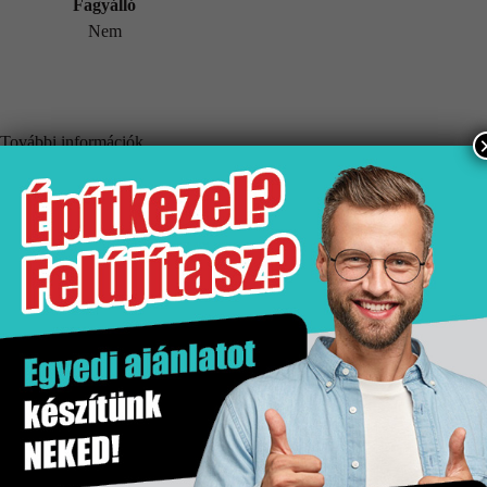
Fagyálló
Nem
További információk
Tömeg
130 kg
Értékesítési egység
csomag
Fagyálló
Nem
Hatás
Önmagában mintás
Kiszerelés
1 csomag
Mennyiségi egység
csomag
Méret
300×600 mm
Tipus
Csempe