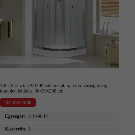
Kapcsolat
Fizetés
és
szállítás
Információk
NICOLE white 90×90 zuhanykabin, 5 mm vastag üveg,
komplett hátfalas, 90x90x208 cm
184 990
Ft
/db
Egységár:
184 990
Ft
Kiszerelés:
1