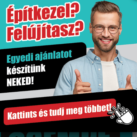
További információk
Értékesítési egység
db
Gyártó
Niwell
Kiszerelés
1 db
Szakértő segítség
Gyors és megbízható szállítás
Több száz termék raktárról
Győri bemutatóterem