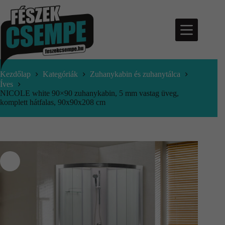
Kezdőlap
Kategóriák
Zuhanykabin és zuhanytálca
Íves
NICOLE white 90×90 zuhanykabin, 5 mm vastag üveg,
komplett hátfalas, 90x90x208 cm
nfo@feszekcsempe.hu
Kosár
Termékek
Aktuális
ajánlatok
Árajánlatkérés