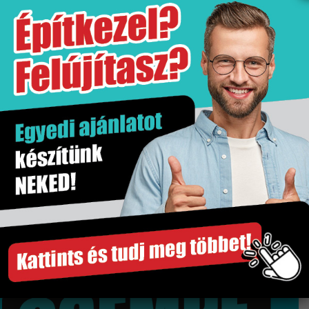
További információk
Értékesítési egység
db
Gyártó
Niwell
Kiszerelés
1 db
Szakértő segítség
Gyors és megbízható szállítás
Több száz termék raktárról
Győri bemutatóterem