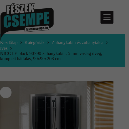
Kezdőlap
Kategóriák
Zuhanykabin és zuhanytálca
Íves
NICOLE black 90×90 zuhanykabin, 5 mm vastag üveg,
komplett hátfalas, 90x90x208 cm
nfo@feszekcsempe.hu
Kosár
Termékek
Aktuális
ajánlatok
Árajánlatkérés