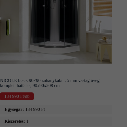
Kapcsolat
Fizetés
és
szállítás
Információk
NICOLE black 90×90 zuhanykabin, 5 mm vastag üveg,
komplett hátfalas, 90x90x208 cm
184 990
Ft
/db
Egységár:
184 990
Ft
Kiszerelés:
1