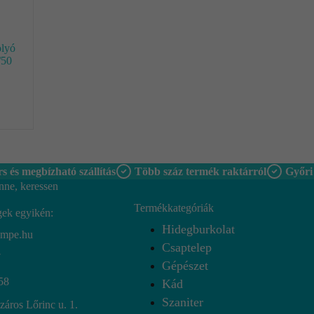
olyó
/50
s és megbízható szállítás
Több száz termék raktárról
Győri
nne, keressen
Termékkategóriák
gek egyikén:
Hidegburkolat
empe.hu
Csaptelep
7
Gépészet
58
Kád
Szaniter
áros Lőrinc u. 1.