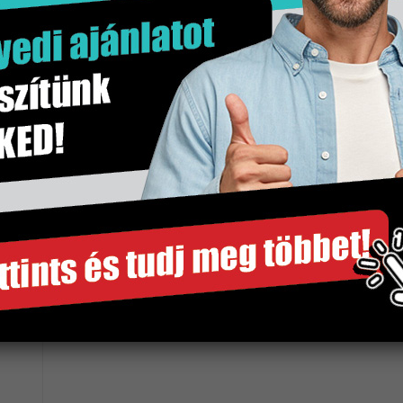
2 kg
db
Matt fekete
Jika
1 db