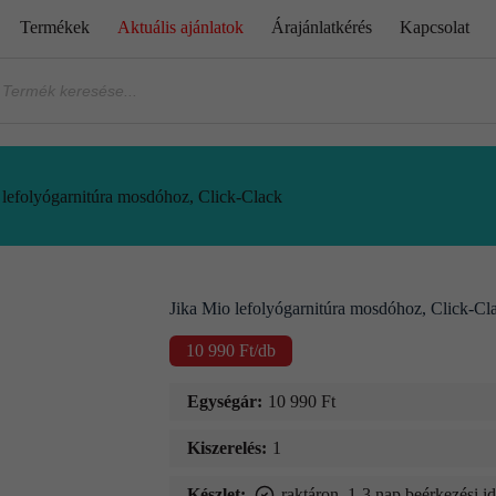
Termékek
Aktuális ajánlatok
Árajánlatkérés
Kapcsolat
 lefolyógarnitúra mosdóhoz, Click-Clack
Jika Mio lefolyógarnitúra mosdóhoz, Click-Cl
10 990
Ft
/db
Egységár:
10 990
Ft
Kiszerelés:
1
Készlet:
raktáron, 1-3 nap beérkezési i