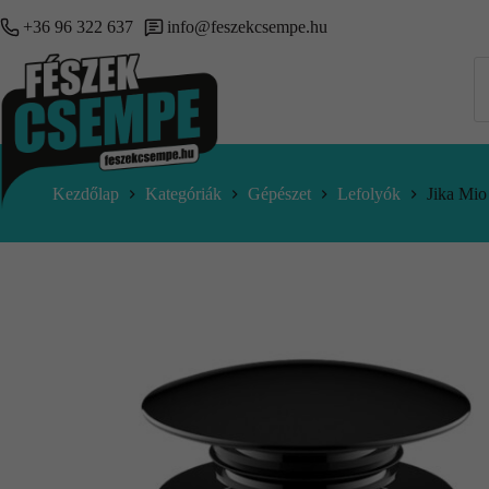
+36 96 322 637
info@feszekcsempe.hu
Kezdőlap
Kategóriák
Gépészet
Lefolyók
Jika Mio