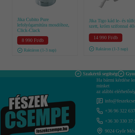
Jika Cubito Pure
Jika Tigo kád le- és túlf
lefolyógarnitúra mosdóhoz,
szett, króm szifonnal 40
Click-Clack
14 990
Ft
/db
8 990
Ft
/db
Raktáron (1-3 nap)
Raktáron (1-3 nap)
Szakértő segítség
Gyor
Ha bármi kérdése le
minket
az alábbi elérhetősé
info@feszekcs
+36 96 322 63
+36 30 330 37 
9024 Győr Mész