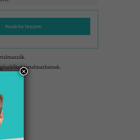
Kosárba teszem
artalmazzák.
gészítőket tartalmazhatnak.
×
etnek.
lület
 fekete