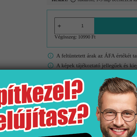
Végösszeg:
10990 Ft
A feltüntetett árak az ÁFA értékét t
A képek tájékoztató jellegűek és kie
A színek/minták a valóságban eltérh
Gyártó
Kiszerelés
Fe
Jika
1 db
Matt