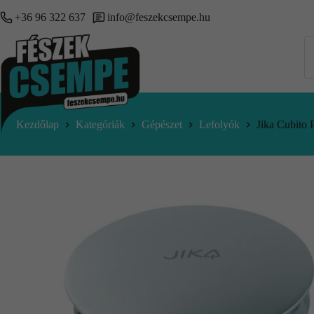
+36 96 322 637
info@feszekcsempe.hu
Kezdőlap
Kategóriák
Gépészet
Lefolyók
Jika Cubito 