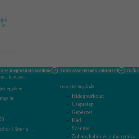
olyó
/50
s és megbízható szállítás
Több száz termék raktárról
Győri
nne, keressen
Termékkategóriák
gek egyikén:
Hidegburkolat
empe.hu
Csaptelep
7
Gépészet
58
Kád
Szaniter
áros Lőrinc u. 1.
Zuhanykabin és zuhanytálca