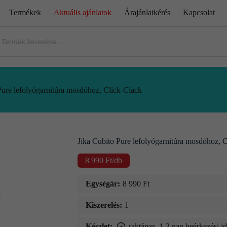
Termékek
Aktuális ajánlatok
Árajánlatkérés
Kapcsolat
Pure lefolyógarnitúra mosdóhoz, Click-Clack
Jika Cubito Pure lefolyógarnitúra mosdóhoz, 
8 990
Ft
/db
Egységár:
8 990
Ft
Kiszerelés:
1
Készlet:
raktáron, 1-3 nap beérkezési i