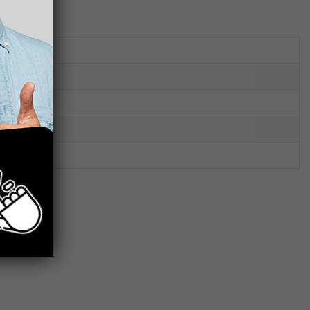
2 kg
db
Króm
Jika
1 db