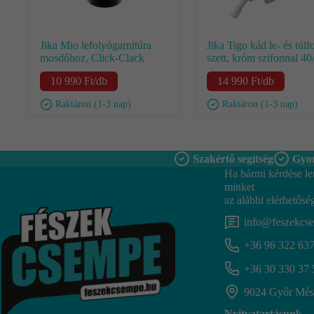
Jika Mio lefolyógarnitúra
Jika Tigo kád le- és túlf
mosdóhoz, Click-Clack
szett, króm szifonnal 40
10 990
Ft
/db
14 990
Ft
/db
Raktáron (1-3 nap)
Raktáron (1-3 nap)
Szakértő segítség
Gyor
Ha bármi kérdése le
minket
az alábbi elérhetősé
info@feszekcs
+36 96 322 63
+36 30 330 37 
9024 Győr Mész
Nyitvatartásunk