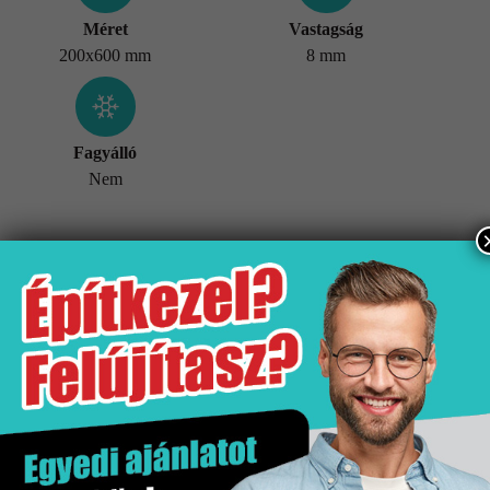
Méret
Vastagság
200x600 mm
8 mm
Fagyálló
Nem
További információk
Tömeg
18,5 kg
Értékesítési egység
doboz
Hatás
Kő hatás
Kiszerelés
1.44 m2