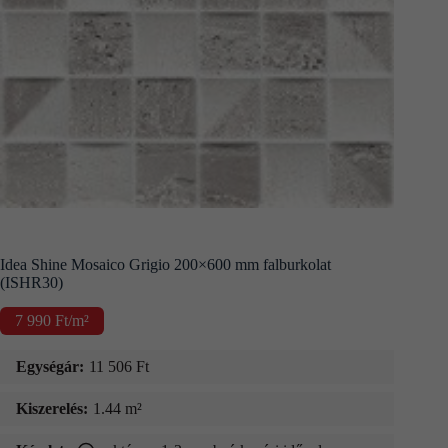
Kapcsolat
Fizetés
és
szállítás
Információk
Idea Shine Mosaico Grigio 200×600 mm falburkolat
(ISHR30)
7 990
Ft
/m²
Egységár:
11 506
Ft
Kiszerelés:
1.44 m²