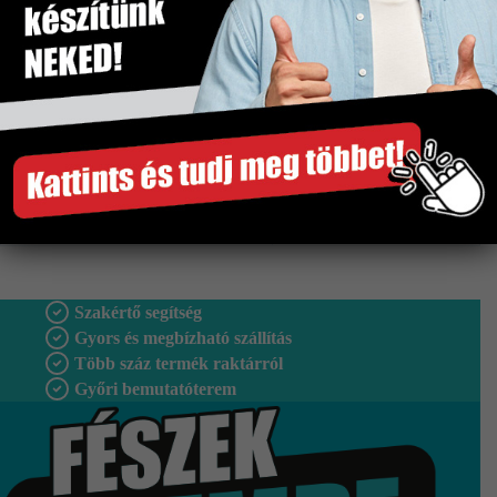
Mennyiségi egység
m2
Méret
200×600 mm
Tipus
Falburkolat
Vastagság
8 mm
Fagyálló
Nem
Gyártó
Idea
Szakértő segítség
Gyors és megbízható szállítás
Több száz termék raktárról
Győri bemutatóterem