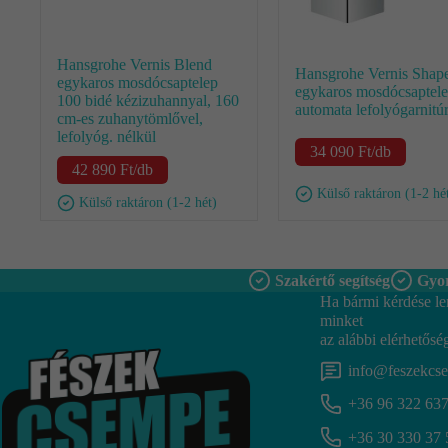
Hansgrohe Vernis Blend
Hansgrohe Vernis Shap
egykaros mosdócsaptelep
egykaros mosdócsaptel
100 bidé kézizuhannyal, 160
automata lefolyógarnitú
cm-es zuhanytömlővel,
lefolyóg. nélkül
34 090
Ft
/db
42 890
Ft
/db
Külső raktáron (1-2 hé
Külső raktáron (1-2 hét)
Szakértő segítség
Gyor
Ha bármi kérdése le
minket
az alábbi elérhetősé
info@feszekcs
+36 96 322 63
+36 30 330 37 