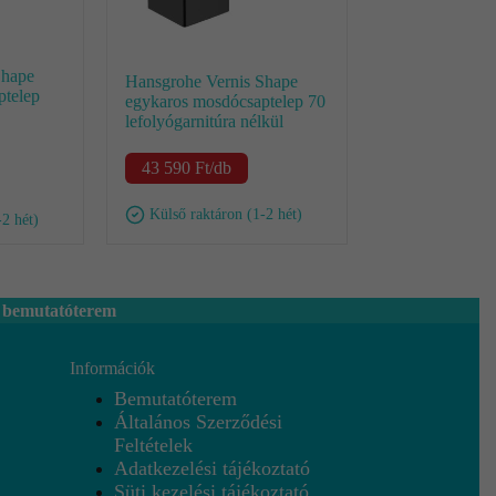
Shape
Hansgrohe Vernis Shape
ptelep
egykaros mosdócsaptelep 70
lefolyógarnitúra nélkül
43 590
Ft
/db
Külső raktáron (1-2 hét)
-2 hét)
 bemutatóterem
Információk
Bemutatóterem
Általános Szerződési
Feltételek
Adatkezelési tájékoztató
Süti kezelési tájékoztató