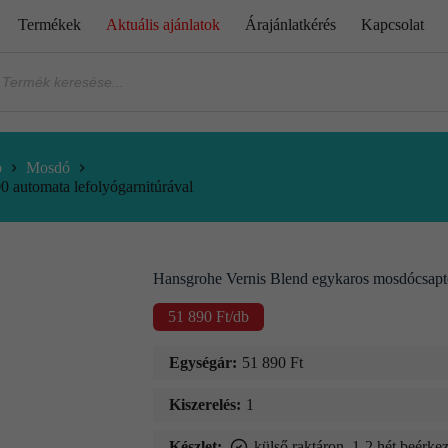
Termékek
Aktuális ajánlatok
Árajánlatkérés
Kapcsolat
p
Mosdó
 automata lefolyógarnitúrával
Hansgrohe Vernis Blend egykaros mosdócsapte
51 890
Ft
/db
Egységár:
51 890
Ft
Kiszerelés:
1
Készlet:
külső raktáron, 1-2 hét beérkez