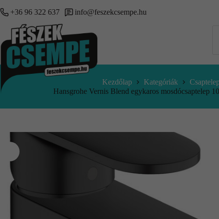
+36 96 322 637
info@feszekcsempe.hu
Kezdőlap
Kategóriák
Csaptele
Hansgrohe Vernis Blend egykaros mosdócsaptelep 100