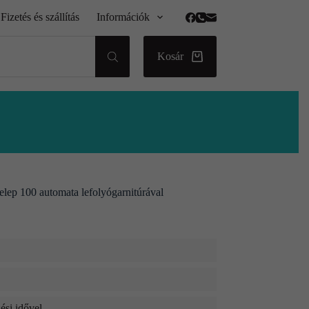
Fizetés és szállítás
Információk
Kosár
lep 100 automata lefolyógarnitúrával
ési idővel