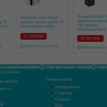
Hansgrohe Vernis 
e
Hansgrohe Vernis Blend
egykaros mosdócsa
ep 70
egykaros mosdócsaptelep 70
190 automata
rával
lefolyógarnitúra nélkül
lefolyógarnitúrával
25 590
Ft
/db
81 590
Ft
/db
t)
Külső raktáron (1-2 hét)
Külső raktáron (1
s és megbízható szállítás
Több száz termék raktárról
Győri
nne, keressen
Termékkategóriák
gek egyikén:
Hidegburkolat
empe.hu
Csaptelep
7
Gépészet
58
Kád