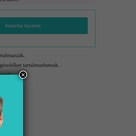
Kosárba teszem
artalmazzák.
gészítőket tartalmazhatnak.
×
etnek.
lület
 fekete