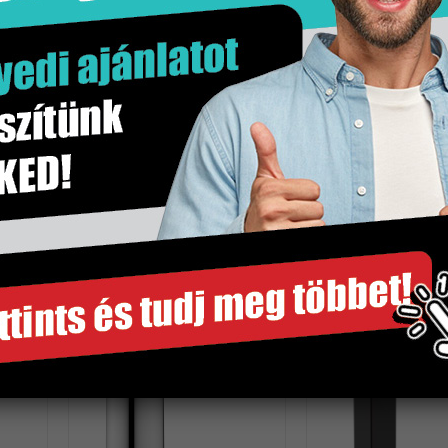
5 kg
db
Matt fekete
Hansgrohe
1 db