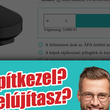
Végösszeg:
51890 Ft
A feltüntetett árak az ÁFA értékét t
A képek tájékoztató jellegűek és kie
A színek/minták a valóságban eltérh
Gyártó
Kiszerelés
Fe
Hansgrohe
1 db
Matt