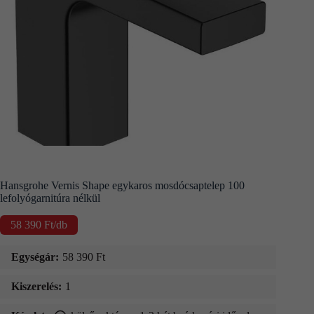
Kapcsolat
Fizetés
és
szállítás
Információk
Hansgrohe Vernis Shape egykaros mosdócsaptelep 100
lefolyógarnitúra nélkül
58 390
Ft
/db
Egységár:
58 390
Ft
Kiszerelés:
1