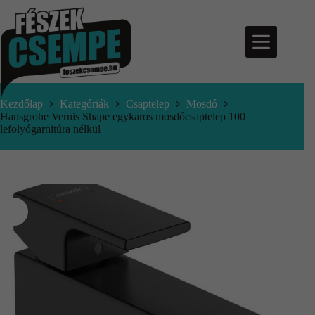
Kezdőlap
Kategóriák
Csaptelep
Mosdó
Hansgrohe Vernis Shape egykaros mosdócsaptelep 100
lefolyógarnitúra nélkül
nfo@feszekcsempe.hu
Kosár
Termékek
Aktuális
ajánlatok
Árajánlatkérés