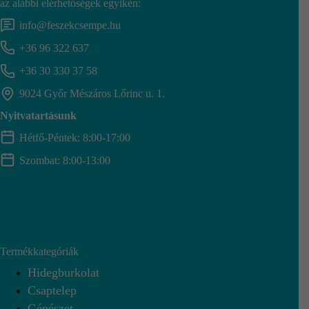
az alábbi elérhetőségek egyikén:
info@feszekcsempe.hu
+36 96 322 637
+36 30 330 37 58
9024 Győr Mészáros Lőrinc u. 1.
Nyitvatartásunk
Hétfő-Péntek: 8:00-17:00
Szombat: 8:00-13:00
Termékkategóriák
Hidegburkolat
Csaptelep
Gépészet