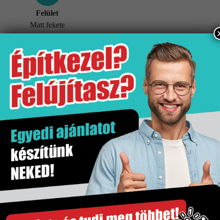
Felület
Matt fekete
További információk
Tömeg
5 kg
Értékesítési egység
db
Felület
Matt fekete
Gyártó
Hansgrohe
Kiszerelés
1 db
Szakértő segítség