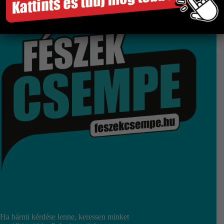
Gyors és megbízható szállítás
Több száz termék raktárról
Győri bemutatóterem
Ha bármi kérdése lenne, keressen minket