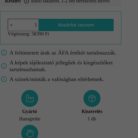
Készlet:
külső raktáron, 1-2 hét beérkezési idővel
Kosárba teszem
Végösszeg:
58390 Ft
A feltüntetett árak az ÁFA értékét tartalmazzák.
A képek tájékoztató jellegűek és kiegészítőket
tartalmazhatnak.
A színek/minták a valóságban eltérhetnek.
Gyártó
Kiszerelés
Hansgrohe
1 db