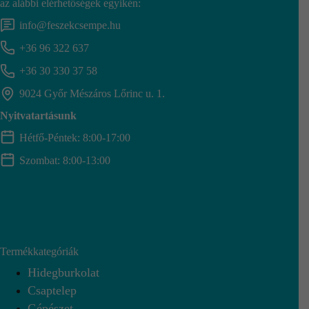
az alábbi elérhetőségek egyikén:
info@feszekcsempe.hu
+36 96 322 637
+36 30 330 37 58
9024 Győr Mészáros Lőrinc u. 1.
Nyitvatartásunk
Hétfő-Péntek: 8:00-17:00
Szombat: 8:00-13:00
Termékkategóriák
Hidegburkolat
Csaptelep
Gépészet