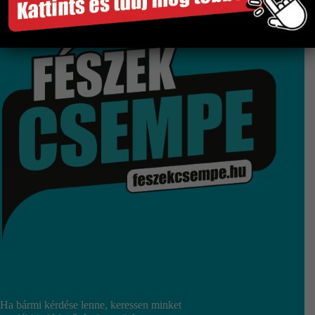
Gyors és megbízható szállítás
Több száz termék raktárról
Győri bemutatóterem
Ha bármi kérdése lenne, keressen minket