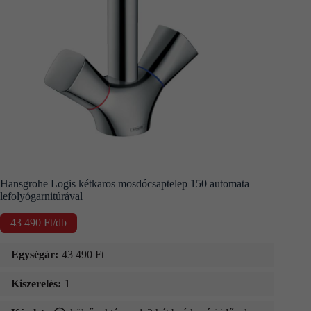
Kapcsolat
Fizetés
és
szállítás
Információk
Hansgrohe Logis kétkaros mosdócsaptelep 150 automata
lefolyógarnitúrával
43 490
Ft
/db
Egységár:
43 490
Ft
Kiszerelés:
1