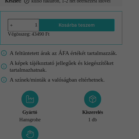
Készlet:
külső raktáron, 1-2 hét beérkezési idővel
Kosárba teszem
Végösszeg:
43490 Ft
A feltüntetett árak az ÁFA értékét tartalmazzák.
A képek tájékoztató jellegűek és kiegészítőket
tartalmazhatnak.
A színek/minták a valóságban eltérhetnek.
Gyártó
Kiszerelés
Hansgrohe
1 db