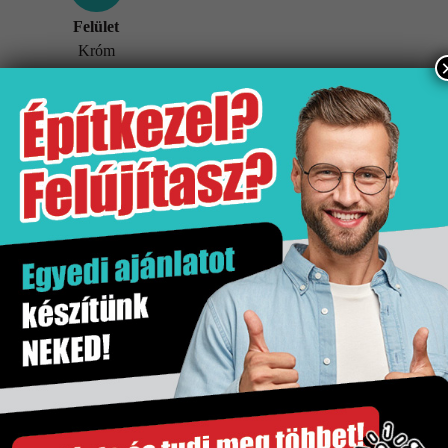
Felület
Króm
További információk
Tömeg
5 kg
Értékesítési egység
db
Felület
Króm
Gyártó
Hansgrohe
Kiszerelés
1 db
Szakértő segítség