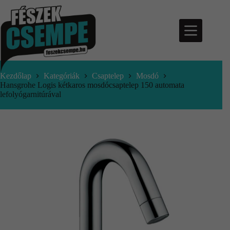
Kezdőlap
Kategóriák
Csaptelep
Mosdó
Hansgrohe Logis kétkaros mosdócsaptelep 150 automata
lefolyógarnitúrával
nfo@feszekcsempe.hu
Kosár
Termékek
Aktuális
ajánlatok
Árajánlatkérés