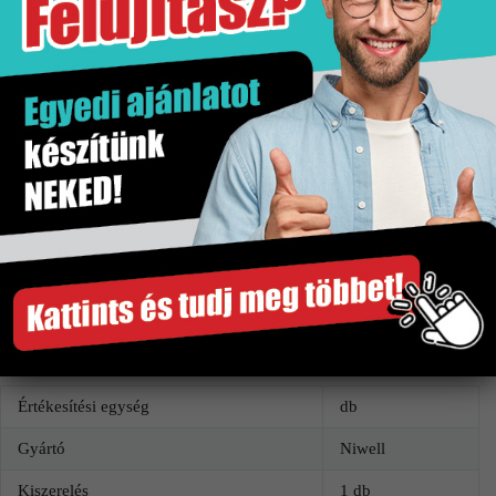
A feltüntetett árak az ÁFA értékét tartalmazzák.
A képek tájékoztató jellegűek és kiegészítőket
tartalmazhatnak.
A színek/minták a valóságban eltérhetnek.
Gyártó
Kiszerelés
Niwell
1 db
További információk
Értékesítési egység
db
Gyártó
Niwell
Kiszerelés
1 db