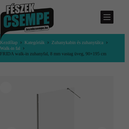
Kezdőlap
Kategóriák
Zuhanykabin és zuhanytálca
Walk-in fal
FRIDA walk-in zuhanyfal, 8 mm vastag üveg, 90×195 cm
nfo@feszekcsempe.hu
Kosár
Termékek
Aktuális
ajánlatok
Árajánlatkérés