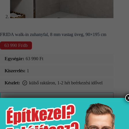
FRIDA walk-in zuhanyfal, 8 mm vastag üveg, 90×195 cm
63 990
Ft
/db
Egységár:
63 990
Ft
Kiszerelés:
1
Készlet:
külső raktáron, 1-2 hét beérkezési idővel
Kosárba teszem
Végösszeg:
63990 Ft