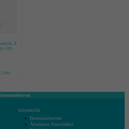
anyfal, 8
10×195
-2 hét)
 bemutatóterem
Információk
Bemutatóterem
Általános Szerződési