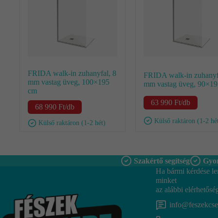
FRIDA walk-in zuhanyfal, 8
FRIDA walk-in zuhanyf
mm vastag üveg, 100×195
mm vastag üveg, 90×1
cm
63 990
Ft
/db
68 990
Ft
/db
Külső raktáron (1-2 hé
Külső raktáron (1-2 hét)
Szakértő segítség
Gyor
Ha bármi kérdése le
minket
az alábbi elérhetősé
info@feszekcs