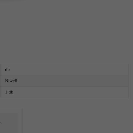
db
Niwell
1 db