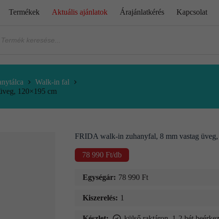
Termékek
Aktuális ajánlatok
Árajánlatkérés
Kapcsolat
nytálca
Walk-in fal
 üveg, 120×195 cm
FRIDA walk-in zuhanyfal, 8 mm vastag üveg
78 990
Ft
/db
Egységár:
78 990
Ft
Kiszerelés:
1
Készlet:
külső raktáron, 1-2 hét beérkez