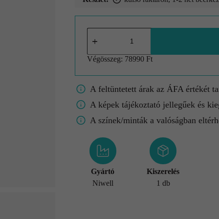
Végösszeg:
78990 Ft
A feltüntetett árak az ÁFA értékét t
A képek tájékoztató jellegűek és kie
A színek/minták a valóságban eltérh
Gyártó
Kiszerelés
Niwell
1 db