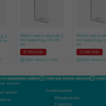
FRIDA walk-in zuhanyfal, 8
FRIDA walk-in zuh
al, 8
mm vastag üveg, 140×195
mm vastag üveg, 1
95 cm
cm
cm
87 990
Ft
/db
72 990
Ft
/db
t)
Külső raktáron (1-2 hét)
Külső raktáron (1
s és megbízható szállítás
Több száz termék raktárról
Győri
nne, keressen
Termékkategóriák
gek egyikén:
Hidegburkolat
empe.hu
Csaptelep