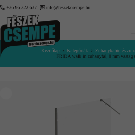
+36 96 322 637
info@feszekcsempe.hu
Kezdőlap
Kategóriák
Zuhanykabin és zuha
FRIDA walk-in zuhanyfal, 8 mm vastag