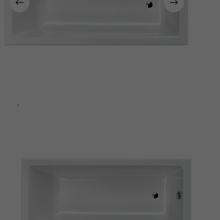
Kapcsolat
Fizetés
és
szállítás
Információk