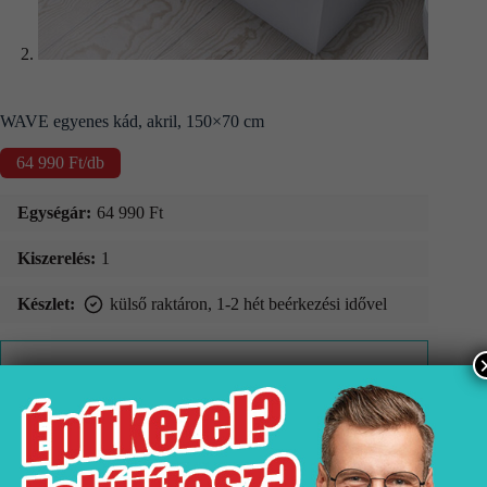
WAVE egyenes kád, akril, 150×70 cm
64 990
Ft
/db
Egységár:
64 990
Ft
Kiszerelés:
1
Készlet:
külső raktáron, 1-2 hét beérkezési idővel
Kosárba teszem
Végösszeg:
64990 Ft
A feltüntetett árak az ÁFA értékét tartalmazzák.