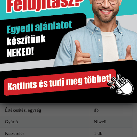
A képek tájékoztató jellegűek és kiegészítőket
tartalmazhatnak.
A színek/minták a valóságban eltérhetnek.
Gyártó
Kiszerelés
Niwell
1 db
További információk
Értékesítési egység
db
Gyártó
Niwell
Kiszerelés
1 db