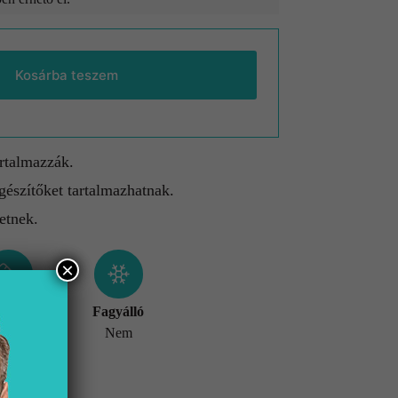
Kosárba teszem
artalmazzák.
gészítőket tartalmazhatnak.
etnek.
×
éret
Fagyálló
x580 mm
Nem