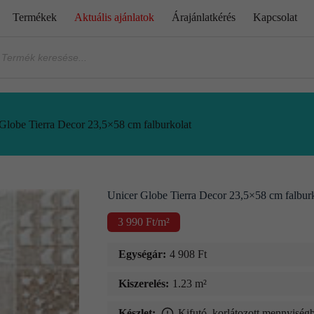
Termékek
Aktuális ajánlatok
Árajánlatkérés
Kapcsolat
Globe Tierra Decor 23,5×58 cm falburkolat
Unicer Globe Tierra Decor 23,5×58 cm falbur
3 990
Ft
/m²
Egységár:
4 908
Ft
Kiszerelés:
1.23 m²
Készlet:
Kifutó, korlátozott mennyiségb