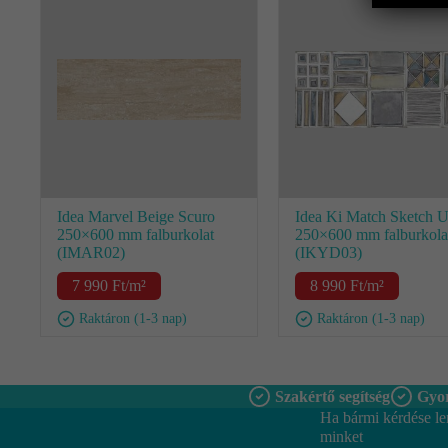
Idea Marvel Beige Scuro
Idea Ki Match Sketch U
250×600 mm falburkolat
250×600 mm falburkola
(IMAR02)
(IKYD03)
7 990
Ft
/m²
8 990
Ft
/m²
Raktáron (1-3 nap)
Raktáron (1-3 nap)
Szakértő segítség
Gyor
Ha bármi kérdése le
minket