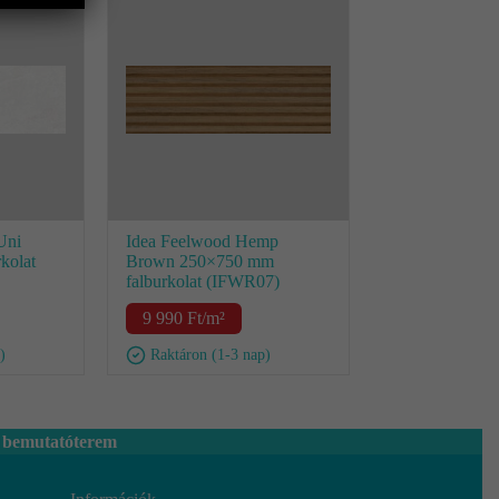
Uni
Idea Feelwood Hemp
kolat
Brown 250×750 mm
falburkolat (IFWR07)
9 990
Ft
/m²
)
Raktáron (1-3 nap)
 bemutatóterem