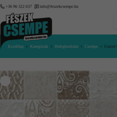
+36 96 322 637
info@feszekcsempe.hu
Kezdőlap
Kategóriák
Hidegburkolat
Csempe
Unicer 