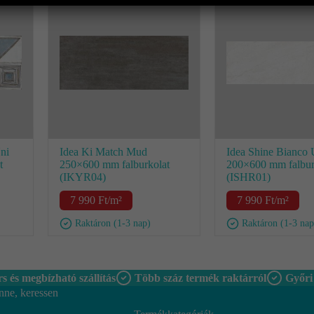
ni
Idea Ki Match Mud
Idea Shine Bianco 
t
250×600 mm falburkolat
200×600 mm falbur
(IKYR04)
(ISHR01)
7 990
Ft
/m²
7 990
Ft
/m²
Raktáron (1-3 nap)
Raktáron (1-3 nap
s és megbízható szállítás
Több száz termék raktárról
Győri
nne, keressen