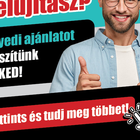
22 kg
doboz
Nem
Unicer
Kőhatás
1.23 m2
m2
235×580 mm
Falburkolat