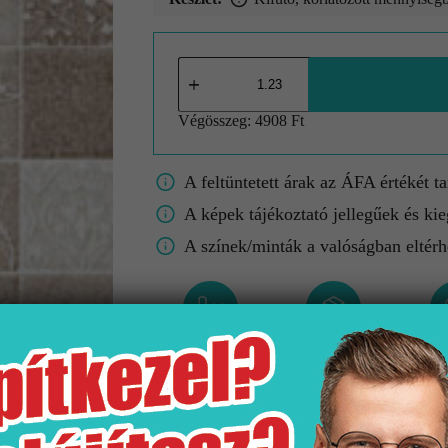
Végösszeg:
4908 Ft
A feltüntetett árak az ÁFA értékét t
A képek tájékoztató jellegűek és kie
A színek/minták a valóságban eltérh
Gyártó
Kiszerelés
M
Unicer
1.23 m2
235