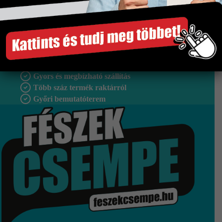
Méret
333×900 mm
Tipus
Falburkolat
Szakértő segítség
Gyors és megbízható szállítás
Több száz termék raktárról
Győri bemutatóterem