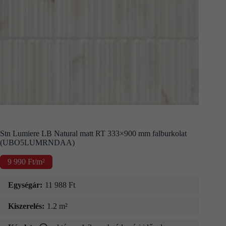
Kapcsolat
Fizetés
és
szállítás
Információk
Stn Lumiere LB Natural matt RT 333×900 mm falburkolat
(UBO5LUMRNDAA)
9 990
Ft
/m²
Egységár:
11 988
Ft
Kiszerelés:
1.2 m²