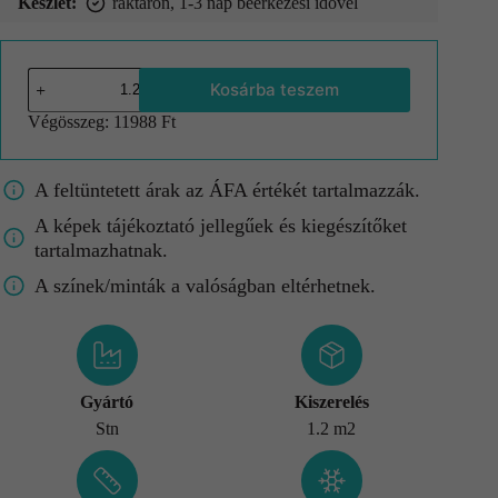
Készlet:
raktáron, 1-3 nap beérkezési idővel
Kosárba teszem
Végösszeg:
11988 Ft
A feltüntetett árak az ÁFA értékét tartalmazzák.
A képek tájékoztató jellegűek és kiegészítőket
tartalmazhatnak.
A színek/minták a valóságban eltérhetnek.
Gyártó
Kiszerelés
Stn
1.2 m2