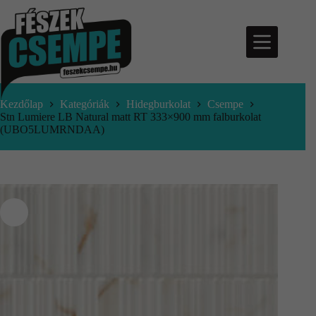
Kezdőlap
Kategóriák
Hidegburkolat
Csempe
Stn Lumiere LB Natural matt RT 333×900 mm falburkolat
(UBO5LUMRNDAA)
nfo@feszekcsempe.hu
Kosár
Termékek
Aktuális
ajánlatok
Árajánlatkérés