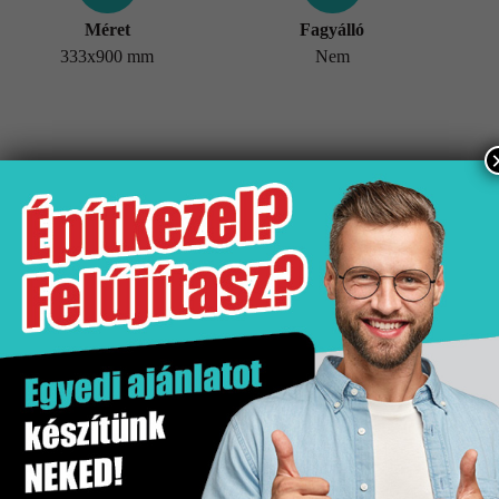
Méret
Fagyálló
333x900 mm
Nem
További információk
Tömeg
21,1 kg
Értékesítési egység
doboz
Fagyálló
Nem
Gyártó
Stn
Hatás
Márvány hatás
Kiszerelés
1.2 m2
Mennyiségi egység
m2