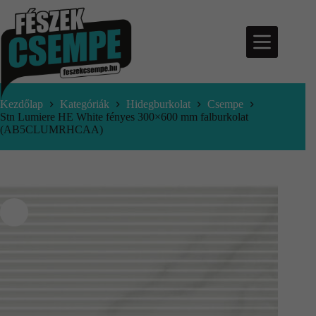
Kezdőlap
Kategóriák
Hidegburkolat
Csempe
Stn Lumiere HE White fényes 300×600 mm falburkolat
(AB5CLUMRHCAA)
nfo@feszekcsempe.hu
Kosár
Termékek
Aktuális
ajánlatok
Árajánlatkérés