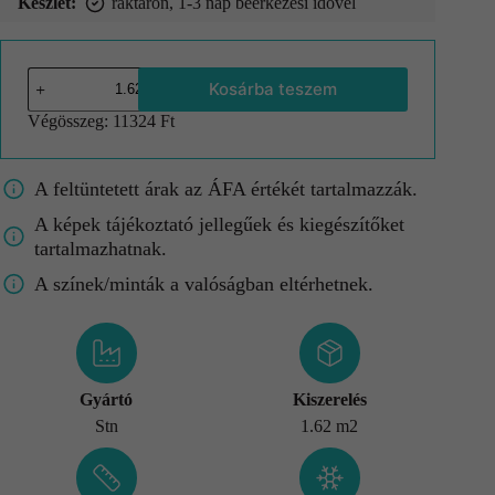
Készlet:
raktáron, 1-3 nap beérkezési idővel
Kosárba teszem
Végösszeg:
11324 Ft
A feltüntetett árak az ÁFA értékét tartalmazzák.
A képek tájékoztató jellegűek és kiegészítőket
tartalmazhatnak.
A színek/minták a valóságban eltérhetnek.
Gyártó
Kiszerelés
Stn
1.62 m2