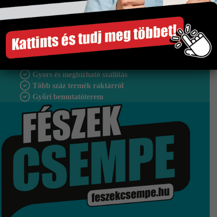
Méret
300×600 mm
Tipus
Falburkolat
Szakértő segítség
Gyors és megbízható szállítás
Több száz termék raktárról
Győri bemutatóterem