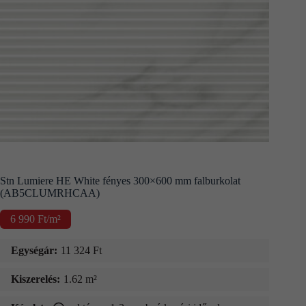
Kapcsolat
Fizetés
és
szállítás
Információk
Stn Lumiere HE White fényes 300×600 mm falburkolat
(AB5CLUMRHCAA)
6 990
Ft
/m²
Egységár:
11 324
Ft
Kiszerelés:
1.62 m²