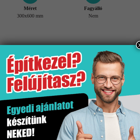
Méret
Fagyálló
300x600 mm
Nem
További információk
Tömeg
25,63 kg
Értékesítési egység
doboz
Fagyálló
Nem
Gyártó
Stn
Hatás
Márvány hatás
Kiszerelés
1.62 m2
Mennyiségi egység
m2