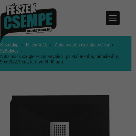
Kezdőlap
Kategóriák
Zuhanykabin és zuhanytálca
Szögletes
Nilla black szögletes zuhanytálca, palakő textúra, műmárvány,
90x90x2,5 cm, lefolyó Ø 90 mm
nfo@feszekcsempe.hu
Kosár
Termékek
Aktuális
ajánlatok
Árajánlatkérés