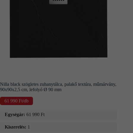
Kapcsolat
Fizetés
és
szállítás
Információk
Nilla black szögletes zuhanytálca, palakő textúra, műmárvány,
90x90x2,5 cm, lefolyó Ø 90 mm
61 990
Ft
/db
Egységár:
61 990
Ft
Kiszerelés:
1