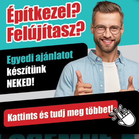
További információk
Értékesítési egység
db
Gyártó
Niwell
Kiszerelés
1 db
Szakértő segítség
Gyors és megbízható szállítás
Több száz termék raktárról
Győri bemutatóterem