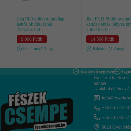
Jika PL3 öblitő nyomólap
Jika PL11 öblitő nyomó
kettős öblítés, fehér
kettős öblítés, fényes k
250x23x160
250x10x160
9 990
Ft
/db
14 590
Ft
/db
Raktáron (1-3 nap)
Raktáron (1-3 nap)
Szakértő segítség
Gyor
Ha bármi kérdése le
minket
az alábbi elérhetősé
info@feszekcs
+36 96 322 63
+36 30 330 37 
9024 Győr Mész