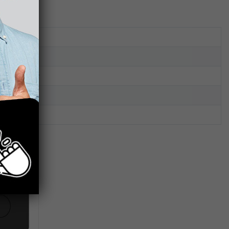
2 kg
db
Fehér
Jika
1 db