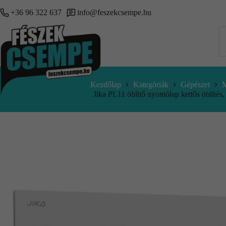
+36 96 322 637
info@feszekcsempe.hu
Kezdőlap
Kategóriák
Gépészet
M
Jika PL11 öblitő nyomólap kettős öblítés