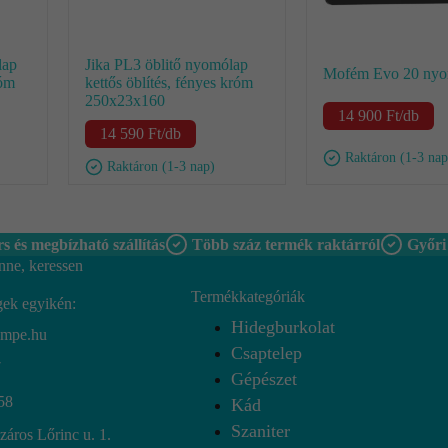
lap
Jika PL3 öblitő nyomólap
Mofém Evo 20 nyo
róm
kettős öblítés, fényes króm
250x23x160
14 900
Ft
/db
14 590
Ft
/db
Raktáron (1-3 nap
Raktáron (1-3 nap)
s és megbízható szállítás
Több száz termék raktárról
Győri
nne, keressen
Termékkategóriák
gek egyikén:
Hidegburkolat
empe.hu
Csaptelep
7
Gépészet
58
Kád
Szaniter
áros Lőrinc u. 1.