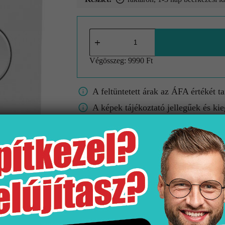
Végösszeg:
9990 Ft
A feltüntetett árak az ÁFA értékét t
A képek tájékoztató jellegűek és kie
A színek/minták a valóságban eltérh
Gyártó
Kiszerelés
Fe
Jika
1 db
F