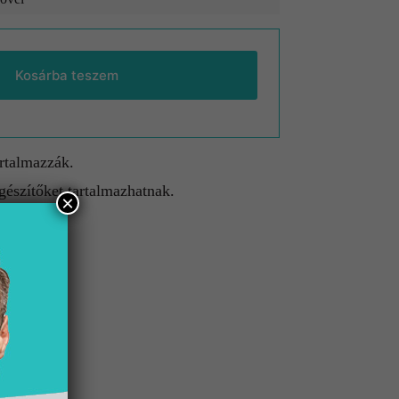
Kosárba teszem
artalmazzák.
gészítőket tartalmazhatnak.
×
etnek.
lület
ehér