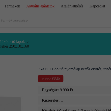
Termékek
Aktuális ajánlatok
Árajánlatkérés
Kapcsolat
űködtető lapok
, fehér 250x10x160
Jika PL11 öblitő nyomólap kettős öblítés, fe
9 990
Ft
/db
Egységár:
9 990
Ft
Kiszerelés:
1
Készlet:
raktáron, 1-3 nap beérkezési i