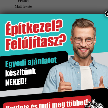
Felület
Matt fekete
További információk
Tömeg
0,5 kg
Értékesítési egység
db
Felület
Matt fekete
Gyártó
Jika
Kiszerelés
1 db
Szakértő segítség
Gyors és megbízható szállítás