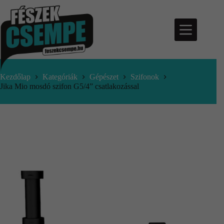
Kezdőlap
Kategóriák
Gépészet
Szifonok
Jika Mio mosdó szifon G5/4” csatlakozással
nfo@feszekcsempe.hu
Kosár
Termékek
Aktuális
ajánlatok
Árajánlatkérés