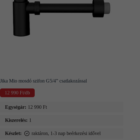
Kapcsolat
Fizetés
és
szállítás
Információk
Jika Mio mosdó szifon G5/4” csatlakozással
12 990
Ft
/db
Egységár:
12 990
Ft
Kiszerelés:
1
Készlet:
raktáron, 1-3 nap beérkezési idővel