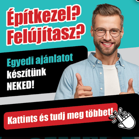
További információk
Tömeg
15 kg
Értékesítési egység
db
Gyártó
Jika
Kiszerelés
1 db
Szakértő segítség
Gyors és megbízható szállítás
Több száz termék raktárról
Győri bemutatóterem