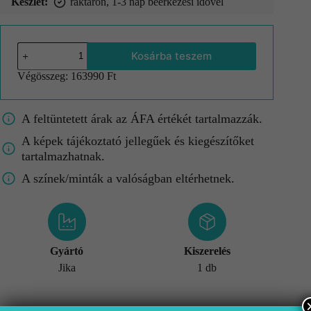
Készlet:
raktáron, 1-3 nap beérkezési idővel
Kosárba teszem
Végösszeg:
163990 Ft
A feltüntetett árak az ÁFA értékét tartalmazzák.
A képek tájékoztató jellegűek és kiegészítőket
tartalmazhatnak.
A színek/minták a valóságban eltérhetnek.
Gyártó
Kiszerelés
Jika
1 db