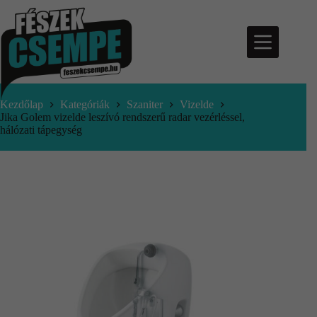
Kezdőlap
Kategóriák
Szaniter
Vizelde
Jika Golem vizelde leszívó rendszerű radar vezérléssel,
hálózati tápegység
nfo@feszekcsempe.hu
Kosár
Termékek
Aktuális
ajánlatok
Árajánlatkérés