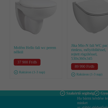
Jika Mio-N fali WC pac
Mofém Hello fali wc perem
rimless, mélyöblítéssel,
nélkül
rejtett rögzítéssel,
530x360x345
37 900
Ft
/db
89 990
Ft
/db
Raktáron (1-3 nap)
Raktáron (1-3 nap)
Szakértő segítség
Gyor
Ha bármi kérdése le
minket
az alábbi elérhetősé