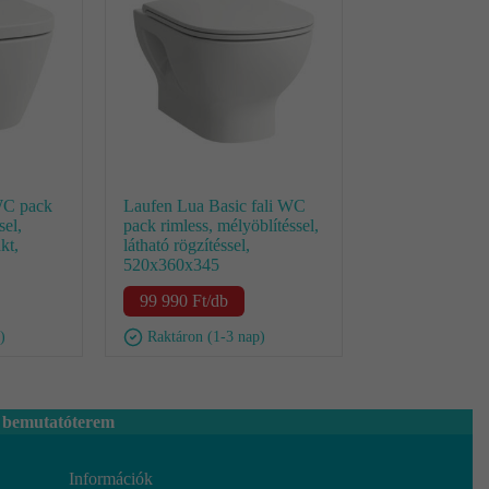
WC pack
Laufen Lua Basic fali WC
sel,
pack rimless, mélyöblítéssel,
kt,
látható rögzítéssel,
520x360x345
99 990
Ft
/db
)
Raktáron (1-3 nap)
 bemutatóterem
Információk