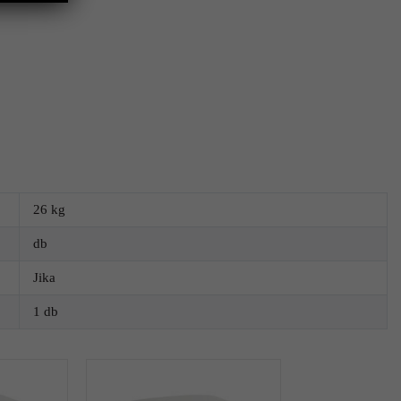
26 kg
db
Jika
1 db