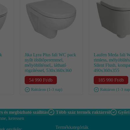
k
Jika Lyra Plus fali WC pack
Laufen Meda fali 
nyílt öblítőperemmel,
rimless, mélyöblítés
mélyöblítéssel,, látható
Silent Flush, kompa
rögzítéssel, 530x360x360
490x360x355
54 990
Ft
/db
185 990
Ft
/db
Raktáron (1-3 nap)
Raktáron (1-3 nap
s és megbízható szállítás
Több száz termék raktárról
Győri
nne, keressen
Termékkategóriák
gek egyikén: