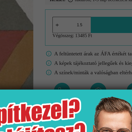
Végösszeg:
13485 Ft
A feltüntetett árak az ÁFA értékét t
A képek tájékoztató jellegűek és kie
A színek/minták a valóságban eltérh
Gyártó
Kiszerelés
M
Idea
1.5 m2
250