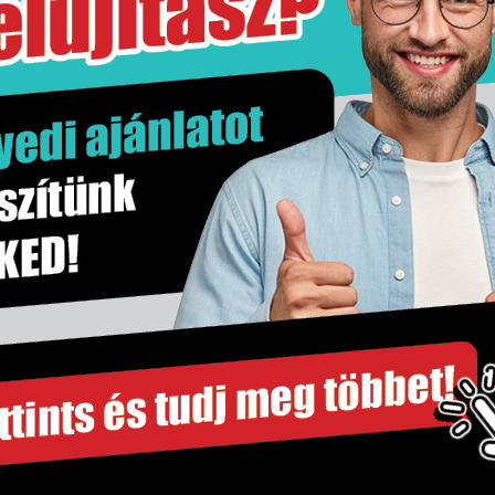
19,5 kg
doboz
1.5 m2
m2
250×600 mm
Falburkolat
8 mm
Nem
Idea