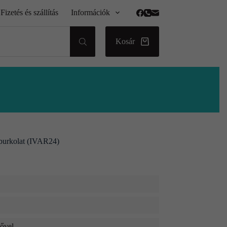
Fizetés és szállítás
Információk
Kosár
lburkolat (IVAR24)
dővel