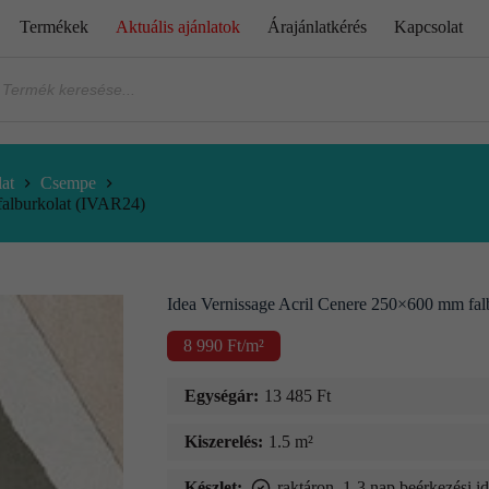
Termékek
Aktuális ajánlatok
Árajánlatkérés
Kapcsolat
at
Csempe
falburkolat (IVAR24)
Idea Vernissage Acril Cenere 250×600 mm fa
8 990
Ft
/m²
Egységár:
13 485
Ft
Kiszerelés:
1.5 m²
Készlet:
raktáron, 1-3 nap beérkezési i