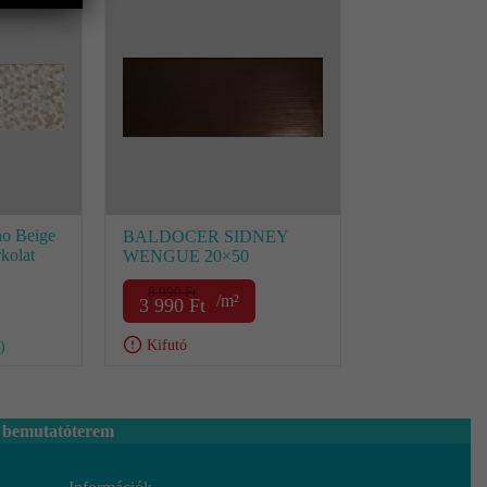
no Beige
BALDOCER SIDNEY
kolat
WENGUE 20×50
8 990
Ft
/m²
3 990
Ft
Kifutó
)
 bemutatóterem