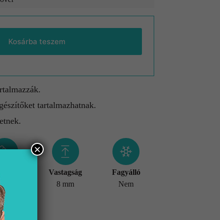
Kosárba teszem
artalmazzák.
gészítőket tartalmazhatnak.
etnek.
×
éret
Vastagság
Fagyálló
x600 mm
8 mm
Nem