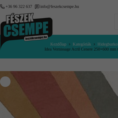
+36 96 322 637
info@feszekcsempe.hu
Kezdőlap
Kategóriák
Hidegburkol
Idea Vernissage Acril Cenere 250×600 mm 