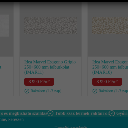
Idea Marvel Esagono Grigio
Idea Marvel Esago
t
250×600 mm falburkolat
250×600 mm falbur
(IMAR11)
(IMAR10)
8 990
Ft
/m²
8 990
Ft
/m²
Raktáron (1-3 nap)
Raktáron (1-3 nap
s és megbízható szállítás
Több száz termék raktárról
Győri
nne, keressen