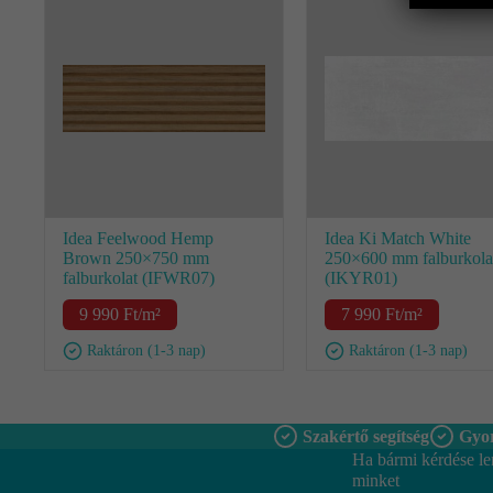
Idea Feelwood Hemp
Idea Ki Match White
Brown 250×750 mm
250×600 mm falburkola
falburkolat (IFWR07)
(IKYR01)
9 990
Ft
/m²
7 990
Ft
/m²
Raktáron (1-3 nap)
Raktáron (1-3 nap)
Szakértő segítség
Gyor
Ha bármi kérdése le
minket