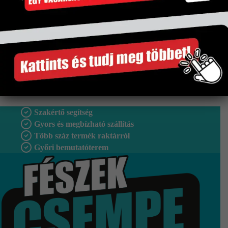
Tipus
Falburkolat
Vastagság
8 mm
Fagyálló
Nem
Gyártó
Idea
Szakértő segítség
Gyors és megbízható szállítás
Több száz termék raktárról
Győri bemutatóterem