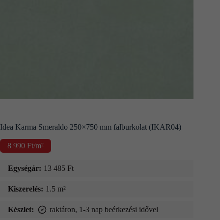
Kapcsolat
Fizetés
és
szállítás
Információk
Idea Karma Smeraldo 250×750 mm falburkolat (IKAR04)
8 990
Ft
/m²
Egységár:
13 485
Ft
Kiszerelés:
1.5 m²
Készlet:
raktáron, 1-3 nap beérkezési idővel