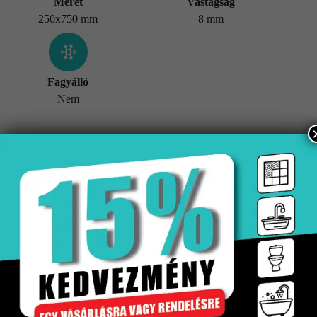
Méret
Vastagság
250x750 mm
8 mm
Fagyálló
Nem
További információk
Tömeg
20,5 kg
Értékesítési egység
doboz
Kiszerelés
1.5 m2
Mennyiségi egység
m2
Méret
250×750 mm