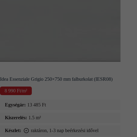
Kapcsolat
Fizetés
és
szállítás
Információk
Idea Essenziale Grigio 250×750 mm falburkolat (IESR08)
8 990
Ft
/m²
Egységár:
13 485
Ft
Kiszerelés:
1.5 m²
Készlet:
raktáron, 1-3 nap beérkezési idővel