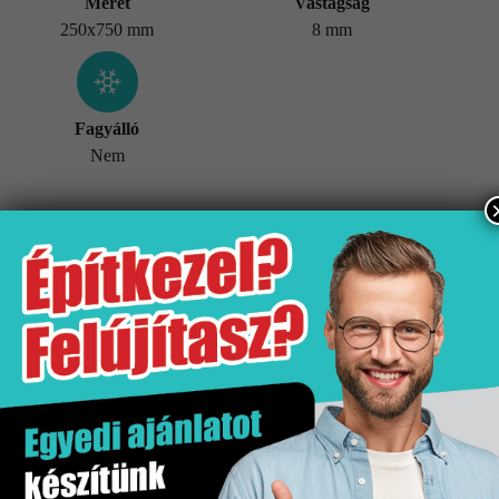
Méret
Vastagság
250x750 mm
8 mm
Fagyálló
Nem
További információk
Tömeg
20,5 kg
Értékesítési egység
doboz
Kiszerelés
1.5 m2
Mennyiségi egység
m2
Méret
250×750 mm