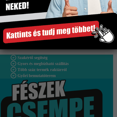
Tipus
Falburkolat
Vastagság
8 mm
Fagyálló
Nem
Gyártó
Idea
Szakértő segítség
Gyors és megbízható szállítás
Több száz termék raktárról
Győri bemutatóterem